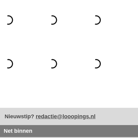
Nieuwstip?
redactie@looopings.nl
Net binnen