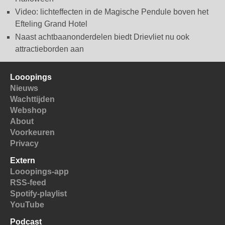
Video: lichteffecten in de Magische Pendule boven het
Efteling Grand Hotel
Naast achtbaanonderdelen biedt Drievliet nu ook
attractieborden aan
Looopings
Nieuws
Wachttijden
Webshop
About
Voorkeuren
Privacy
Extern
Looopings-app
RSS-feed
Spotify-playlist
YouTube
Podcast