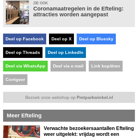
ZIE OOK
Coronamaatregelen in de Efteling:
attracties worden aangepast
Deel op Facebook
Deel op X
Deel op Bluesky
Deel op Threads
Deel op LinkedIn
Deel via WhatsApp
Deel via e-mail
Link kopiëren
Corrigeer
Bezoek onze webshop op
Pretparkwinkel.nl
Meer Efteling
Verwachte bezoekersaantallen Efteling
weer uitgelekt: vrijdag wordt een