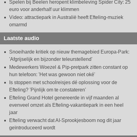
Spelen bij Beelen heropent klimbeleving Spider City: 25
euro voor anderhalf uur klimmen
Video: attractiepark in Australië heeft Efteling-muziek
omarmd
Laatste audio
Snoeiharde kritiek op nieuw themagebied Europa-Park:
'Afgrijselijk en bijzonder teleurstellend'
Medewerkers Woezel & Pip-pretpark zitten constant op
hun telefoon: 'Het was gewoon niet oké'
Is stoppen met schoolreisjes dé oplossing voor de
Efteling? 'Pijnlijk om te constateren'
Efteling Grand Hotel genereerde in vijf maanden al
evenveel omzet als Efteling-vakantiepark in een heel
jaar
Efteling verwacht dat AI-Sprookjesboom nog dit jaar
geïntroduceerd wordt