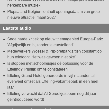
herkenbare muziek
Plopsaland Belgium onthult openingsdatum van grote
nieuwe attractie: maart 2027
Laatste audio
Snoeiharde kritiek op nieuw themagebied Europa-Park:
'Afgrijselijk en bijzonder teleurstellend'
Medewerkers Woezel & Pip-pretpark zitten constant op
hun telefoon: 'Het was gewoon niet oké'
Is stoppen met schoolreisjes dé oplossing voor de
Efteling? 'Pijnlijk om te constateren'
Efteling Grand Hotel genereerde in vijf maanden al
evenveel omzet als Efteling-vakantiepark in een heel
jaar
Efteling verwacht dat AI-Sprookjesboom nog dit jaar
geïntroduceerd wordt