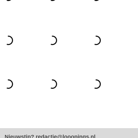
Nieuwstip?
redactie@looopings.nl