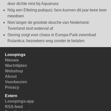
door dichte mist bij Aquanura
Nóg een Efteling-pubquiz: fans kunnen dit jaar twee keer
meedoen
Niet langer de grootste douche van Nederland:
Toverland sluit waterval af
Storing zorgt voor chaos in Europa-Park-zwembad
Rulantica: bezoekers weg zonder te betalen
Looopings
Nieuws
Wachttijden
Webshop
About
Voorkeuren
Privacy
Extern
Looopings-app
RSS-feed