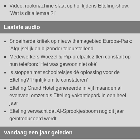
Video: rookmachine slaat op hol tijdens Efteling-show:
'Wat ís dit allemaal?!'
Laatste audio
Snoeiharde kritiek op nieuw themagebied Europa-Park:
'Afgrijselijk en bijzonder teleurstellend'
Medewerkers Woezel & Pip-pretpark zitten constant op
hun telefoon: 'Het was gewoon niet oké'
Is stoppen met schoolreisjes dé oplossing voor de
Efteling? 'Pijnlijk om te constateren'
Efteling Grand Hotel genereerde in vijf maanden al
evenveel omzet als Efteling-vakantiepark in een heel
jaar
Efteling verwacht dat AI-Sprookjesboom nog dit jaar
geïntroduceerd wordt
Vandaag een jaar geleden