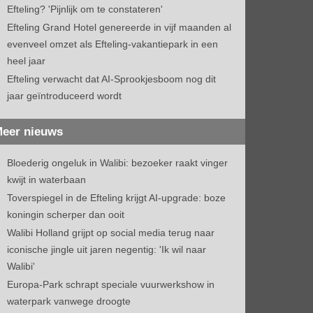
Efteling? 'Pijnlijk om te constateren'
Efteling Grand Hotel genereerde in vijf maanden al
evenveel omzet als Efteling-vakantiepark in een
heel jaar
Efteling verwacht dat AI-Sprookjesboom nog dit
jaar geïntroduceerd wordt
eer nieuws
Bloederig ongeluk in Walibi: bezoeker raakt vinger
kwijt in waterbaan
Toverspiegel in de Efteling krijgt AI-upgrade: boze
koningin scherper dan ooit
Walibi Holland grijpt op social media terug naar
iconische jingle uit jaren negentig: 'Ik wil naar
Walibi'
Europa-Park schrapt speciale vuurwerkshow in
waterpark vanwege droogte