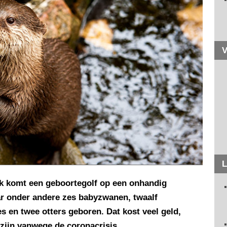
V
L
rk komt een geboortegolf op een onhandig
ar onder andere zes babyzwanen, twaalf
es en twee otters geboren. Dat kost veel geld,
zijn vanwege de coronacrisis.