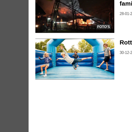
fam
28-01-2
FOTO'S
Rott
30-12-2