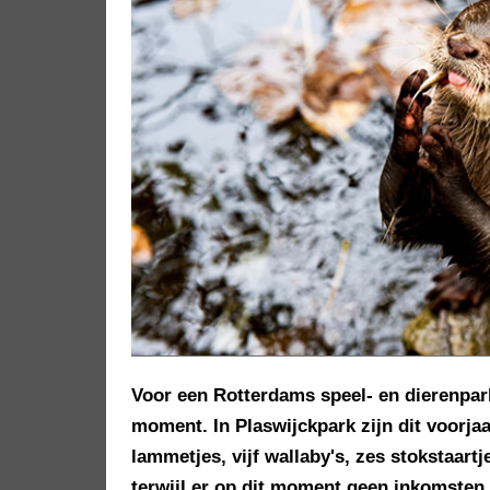
Voor een Rotterdams speel- en dierenpa
moment. In Plaswijckpark zijn dit voorja
lammetjes, vijf wallaby's, zes stokstaartj
terwijl er op dit moment geen inkomsten 