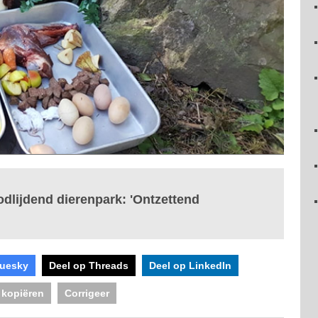
odlijdend dierenpark: 'Ontzettend
luesky
Deel op Threads
Deel op LinkedIn
 kopiëren
Corrigeer