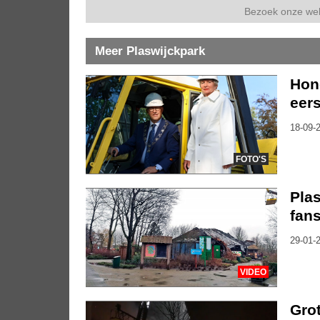
Bezoek onze we
Meer Plaswijckpark
Hond
eers
18-09-2
FOTO'S
Pla
fan
29-01-2
VIDEO
Gro