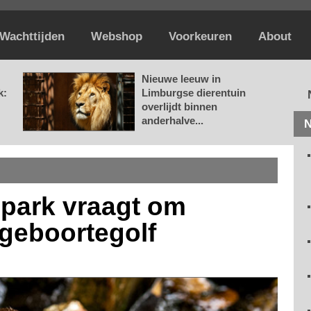
Wachttijden
Webshop
Voorkeuren
About
Nieuwe leeuw in
k:
Limburgse dierentuin
overlijdt binnen
anderhalve...
N
park vraagt om
 geboortegolf