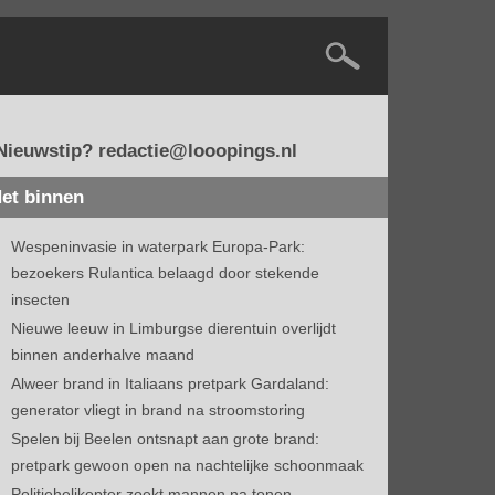
Nieuwstip? redactie@looopings.nl
et binnen
Wespeninvasie in waterpark Europa-Park:
bezoekers Rulantica belaagd door stekende
insecten
Nieuwe leeuw in Limburgse dierentuin overlijdt
binnen anderhalve maand
Alweer brand in Italiaans pretpark Gardaland:
generator vliegt in brand na stroomstoring
Spelen bij Beelen ontsnapt aan grote brand:
pretpark gewoon open na nachtelijke schoonmaak
Politiehelikopter zoekt mannen na tonen