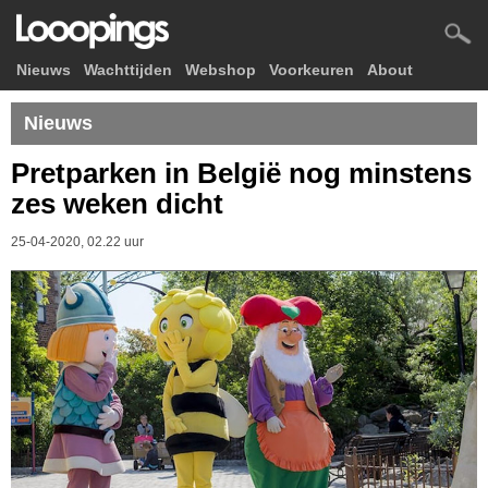
Nieuws
Wachttijden
Webshop
Voorkeuren
About
Nieuws
Pretparken in België nog minstens
zes weken dicht
25-04-2020, 02.22 uur