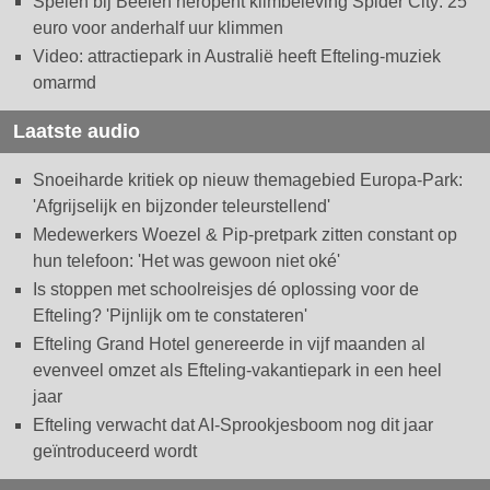
Spelen bij Beelen heropent klimbeleving Spider City: 25
euro voor anderhalf uur klimmen
Video: attractiepark in Australië heeft Efteling-muziek
omarmd
Laatste audio
Snoeiharde kritiek op nieuw themagebied Europa-Park:
'Afgrijselijk en bijzonder teleurstellend'
Medewerkers Woezel & Pip-pretpark zitten constant op
hun telefoon: 'Het was gewoon niet oké'
Is stoppen met schoolreisjes dé oplossing voor de
Efteling? 'Pijnlijk om te constateren'
Efteling Grand Hotel genereerde in vijf maanden al
evenveel omzet als Efteling-vakantiepark in een heel
jaar
Efteling verwacht dat AI-Sprookjesboom nog dit jaar
geïntroduceerd wordt