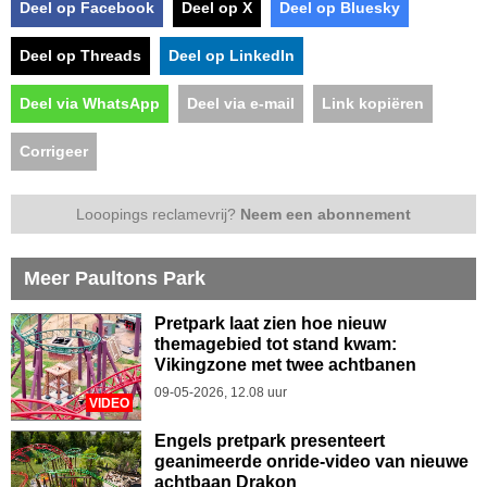
Deel op Facebook
Deel op X
Deel op Bluesky
Deel op Threads
Deel op LinkedIn
Deel via WhatsApp
Deel via e-mail
Link kopiëren
Corrigeer
Looopings reclamevrij?
Neem een abonnement
Meer Paultons Park
Pretpark laat zien hoe nieuw
themagebied tot stand kwam:
Vikingzone met twee achtbanen
09-05-2026, 12.08 uur
VIDEO
Engels pretpark presenteert
geanimeerde onride-video van nieuwe
achtbaan Drakon