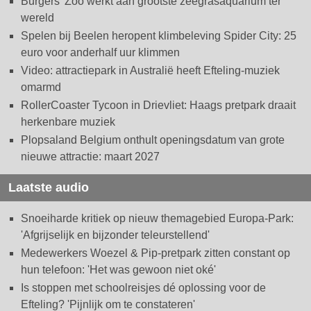
Burgers' Zoo werkt aan grootste zeegrasaquarium ter
wereld
Spelen bij Beelen heropent klimbeleving Spider City: 25
euro voor anderhalf uur klimmen
Video: attractiepark in Australië heeft Efteling-muziek
omarmd
RollerCoaster Tycoon in Drievliet: Haags pretpark draait
herkenbare muziek
Plopsaland Belgium onthult openingsdatum van grote
nieuwe attractie: maart 2027
Laatste audio
Snoeiharde kritiek op nieuw themagebied Europa-Park:
'Afgrijselijk en bijzonder teleurstellend'
Medewerkers Woezel & Pip-pretpark zitten constant op
hun telefoon: 'Het was gewoon niet oké'
Is stoppen met schoolreisjes dé oplossing voor de
Efteling? 'Pijnlijk om te constateren'