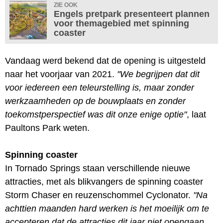
ZIE OOK
Engels pretpark presenteert plannen
voor themagebied met spinning
coaster
Vandaag werd bekend dat de opening is uitgesteld
naar het voorjaar van 2021.
"We begrijpen dat dit
voor iedereen een teleurstelling is, maar zonder
werkzaamheden op de bouwplaats en zonder
toekomstperspectief was dit onze enige optie"
, laat
Paultons Park weten.
Spinning coaster
In Tornado Springs staan verschillende nieuwe
attracties, met als blikvangers de spinning coaster
Storm Chaser en reuzenschommel Cyclonator.
"Na
achttien maanden hard werken is het moeilijk om te
accepteren dat de attracties dit jaar niet opengaan,