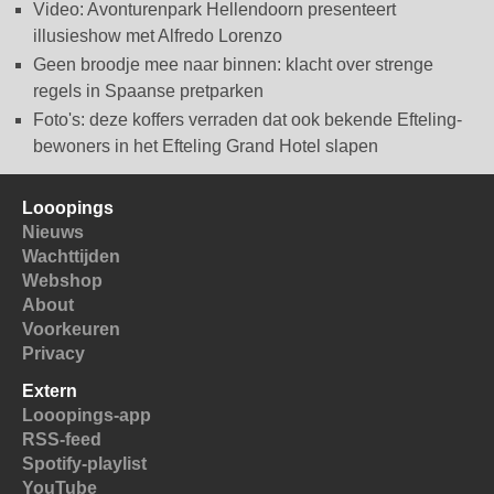
Video: Avonturenpark Hellendoorn presenteert
illusieshow met Alfredo Lorenzo
Geen broodje mee naar binnen: klacht over strenge
regels in Spaanse pretparken
Foto's: deze koffers verraden dat ook bekende Efteling-
bewoners in het Efteling Grand Hotel slapen
Looopings
Nieuws
Wachttijden
Webshop
About
Voorkeuren
Privacy
Extern
Looopings-app
RSS-feed
Spotify-playlist
YouTube