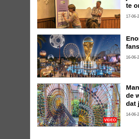
te 
17-06-2
Eno
fan
16-06-2
Man
de w
dat 
14-06-2
VIDEO