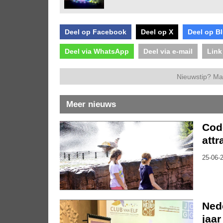
Deel op Facebook
Deel op X
Deel op B
Deel via WhatsApp
Deel via e-mail
Link
Nieuwstip? Ma
Meer nieuws
Code
attr
25-06-2
Nede
jaar