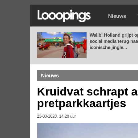
Nieuws
Walibi Holland grijpt o
social media terug naa
iconische jingle...
Nieuws
Kruidvat schrapt a
pretparkkaartjes
23-03-2020, 14.20 uur