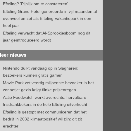
Efteling? 'Pijnlijk om te constateren'
Efteling Grand Hotel genereerde in vijf maanden al
evenveel omzet als Efteling-vakantiepark in een
heel jaar
Efteling verwacht dat AI-Sprookjesboom nog dit
jaar geïntroduceerd wordt
eer nieuws
Nintendo duikt vandaag op in Slagharen:
bezoekers kunnen gratis gamen
Movie Park zet veertig miljoenste bezoeker in het
zonnetje: gezin krijgt flinke prijzenregen
Actie Foodwatch werkt averechts: hervulbare
frisdrankbekers in de hele Efteling uitverkocht
Efteling is gestopt met communiceren dat het
bedrijf in 2032 klimaatpositief wil zijn: dit zit
erachter