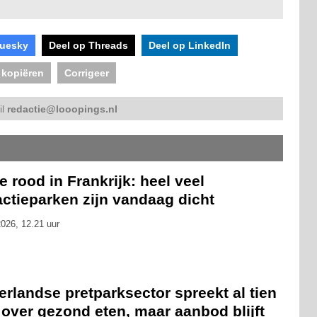
luesky
Deel op Threads
Deel op LinkedIn
 kopiëren
Corrigeer
il
redactie@looopings.nl
 rood in Frankrijk: heel veel
actieparken zijn vandaag dicht
026, 12.21 uur
rlandse pretparksector spreekt al tien
 over gezond eten, maar aanbod blijft