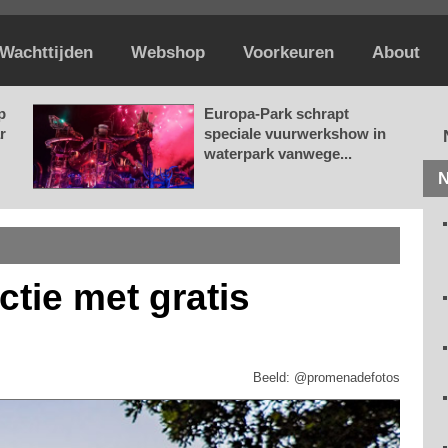
Wachttijden
Webshop
Voorkeuren
About
p
Europa-Park schrapt
r
speciale vuurwerkshow in
waterpark vanwege...
N
ctie met gratis
Beeld: @promenadefotos