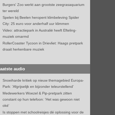
Burgers' Zoo werkt aan grootste zeegrasaquarium
ter wereld
Spelen bij Beelen heropent klimbeleving Spider
City: 25 euro voor anderhalf uur klimmen
Video: attractiepark in Australië heeft Efteling-
muziek omarmd
RollerCoaster Tycoon in Drievliet: Haags pretpark
draait herkenbare muziek
aatste audio
Snoeiharde kritiek op nieuw themagebied Europa-
Park: 'Afgrijselijk en bijzonder teleurstellend'
Medewerkers Woezel & Pip-pretpark zitten
constant op hun telefoon: 'Het was gewoon niet
oké'
Is stoppen met schoolreisjes dé oplossing voor de