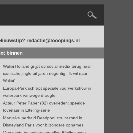
Nieuwstip? redactie@looopings.nl
et binnen
Walibi Holland grijpt op social media terug naar
iconische jingle uit jaren negentig: 'Ik wil naar
Walibi'
Europa-Park schrapt speciale vuurwerkshow in
waterpark vanwege droogte
Acteur Peter Faber (82) overleden: speelde
tovenaar in Efteling-serie
Marvel-superheld Deadpool struint rond in
Disneyland Paris voor bijzondere opnames
Verwachte bezoekersaantallen Efteling weer