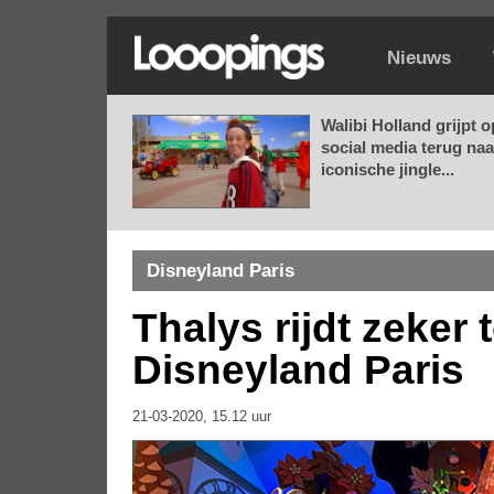
Nieuws
Walibi Holland grijpt o
social media terug naa
iconische jingle...
Disneyland Paris
Thalys rijdt zeker 
Disneyland Paris
21-03-2020, 15.12 uur