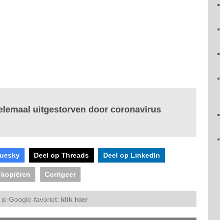
elemaal uitgestorven door coronavirus
luesky
Deel op Threads
Deel op LinkedIn
 kopiëren
Corrigeer
je Google-favoriet:
klik hier