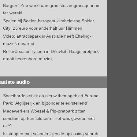
Burgers' Zoo werkt aan grootste zeegrasaquarium
ter wereld
Spelen bij Beelen heropent klimbeleving Spider
City: 25 euro voor anderhalf uur klimmen
Video: attractiepark in Australië heeft Efteling-
muziek omarmd
RollerCoaster Tycoon in Drievliet: Haags pretpark
draait herkenbare muziek
aatste audio
Snoeiharde kritiek op nieuw themagebied Europa-
Park: 'Afgrijselijk en bijzonder teleurstellend'
Medewerkers Woezel & Pip-pretpark zitten
constant op hun telefoon: 'Het was gewoon niet
oké'
Is stoppen met schoolreisjes dé oplossing voor de