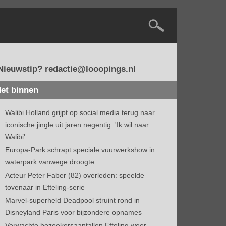
Nieuwstip? redactie@looopings.nl
et binnen
Walibi Holland grijpt op social media terug naar
iconische jingle uit jaren negentig: 'Ik wil naar
Walibi'
Europa-Park schrapt speciale vuurwerkshow in
waterpark vanwege droogte
Acteur Peter Faber (82) overleden: speelde
tovenaar in Efteling-serie
Marvel-superheld Deadpool struint rond in
Disneyland Paris voor bijzondere opnames
Verwachte bezoekersaantallen Efteling weer