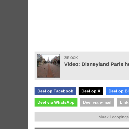
ZIE OOK
Video: Disneyland Paris h
Deel op Facebook
Deel op X
Deel op B
Deel via WhatsApp
Deel via e-mail
Link
Maak Looopings 