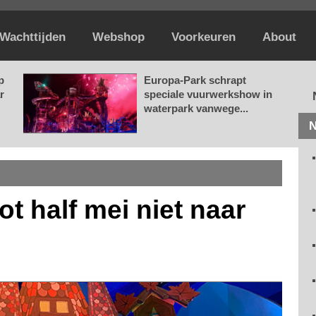
Wachttijden
Webshop
Voorkeuren
About
p
Europa-Park schrapt
r
speciale vuurwerkshow in
waterpark vanwege...
N
tot half mei niet naar