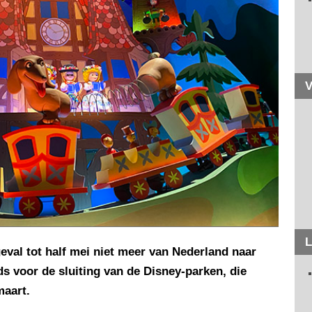
V
L
geval tot half mei niet meer van Nederland naar
ds voor de sluiting van de Disney-parken, die
maart.