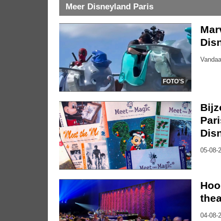
Meer Disneyland Paris
Marv
Dis
Vandaa
FOTO'S
Bijz
Pari
Dis
05-08-2
Hoo
thea
04-08-2