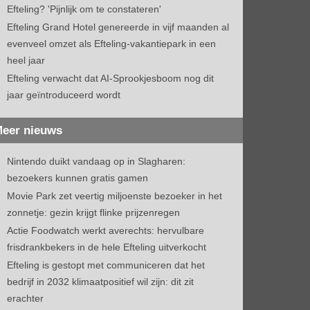
Efteling? 'Pijnlijk om te constateren'
Efteling Grand Hotel genereerde in vijf maanden al
evenveel omzet als Efteling-vakantiepark in een
heel jaar
Efteling verwacht dat AI-Sprookjesboom nog dit
jaar geïntroduceerd wordt
eer nieuws
Nintendo duikt vandaag op in Slagharen:
bezoekers kunnen gratis gamen
Movie Park zet veertig miljoenste bezoeker in het
zonnetje: gezin krijgt flinke prijzenregen
Actie Foodwatch werkt averechts: hervulbare
frisdrankbekers in de hele Efteling uitverkocht
Efteling is gestopt met communiceren dat het
bedrijf in 2032 klimaatpositief wil zijn: dit zit
erachter