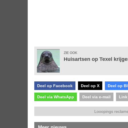
ZIE OOK
Huisartsen op Texel krijg
Deel op Facebook
Deel op X
Deel op B
Deel via WhatsApp
Deel via e-mail
Link
Looopings reclame
Meer nieuws