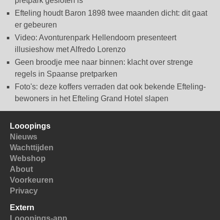
pretpark gesloten is
Efteling houdt Baron 1898 twee maanden dicht: dit gaat
er gebeuren
Video: Avonturenpark Hellendoorn presenteert
illusieshow met Alfredo Lorenzo
Geen broodje mee naar binnen: klacht over strenge
regels in Spaanse pretparken
Foto's: deze koffers verraden dat ook bekende Efteling-
bewoners in het Efteling Grand Hotel slapen
Looopings
Nieuws
Wachttijden
Webshop
About
Voorkeuren
Privacy
Extern
Looopings-app