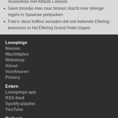
illusieshow met Alfredo Lorenzo
Geen broodje mee naar binnen: klacht over strenge
regels in Spaanse pretparken
Foto's: deze koffers verraden dat ook bekende Efteling-
bewoners in het Efteling Grand Hotel slapen
Looopings
Nieuws
Wachttijden
Webshop
About
Voorkeuren
Privacy
Extern
Looopings-app
RSS-feed
Spotify-playlist
YouTube