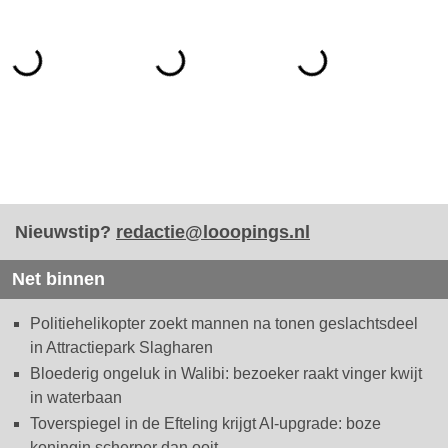
Nieuwstip?
redactie@looopings.nl
Net binnen
Politiehelikopter zoekt mannen na tonen geslachtsdeel
in Attractiepark Slagharen
Bloederig ongeluk in Walibi: bezoeker raakt vinger kwijt
in waterbaan
Toverspiegel in de Efteling krijgt AI-upgrade: boze
koningin scherper dan ooit