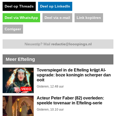
Deel op Threads
Deel op LinkedIn
Deel via WhatsApp
Deel via e-mail
Link kopiëren
Corrigeer
Nieuwstip? Mail
redactie@looopings.nl
Meer Efteling
Toverspiegel in de Efteling krijgt AI-
upgrade: boze koningin scherper dan
ooit
Gisteren, 12.48 uur
VIDEO
Acteur Peter Faber (82) overleden:
speelde tovenaar in Efteling-serie
Gisteren, 10.10 uur