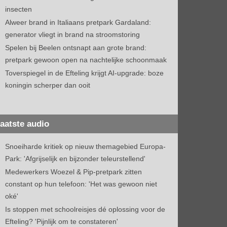
insecten
Alweer brand in Italiaans pretpark Gardaland:
generator vliegt in brand na stroomstoring
Spelen bij Beelen ontsnapt aan grote brand:
pretpark gewoon open na nachtelijke schoonmaak
Toverspiegel in de Efteling krijgt AI-upgrade: boze
koningin scherper dan ooit
aatste audio
Snoeiharde kritiek op nieuw themagebied Europa-
Park: 'Afgrijselijk en bijzonder teleurstellend'
Medewerkers Woezel & Pip-pretpark zitten
constant op hun telefoon: 'Het was gewoon niet
oké'
Is stoppen met schoolreisjes dé oplossing voor de
Efteling? 'Pijnlijk om te constateren'