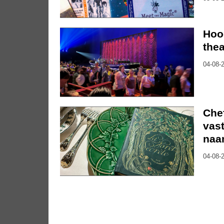
Hoo
thea
04-08-2
Che
vast
naa
04-08-2