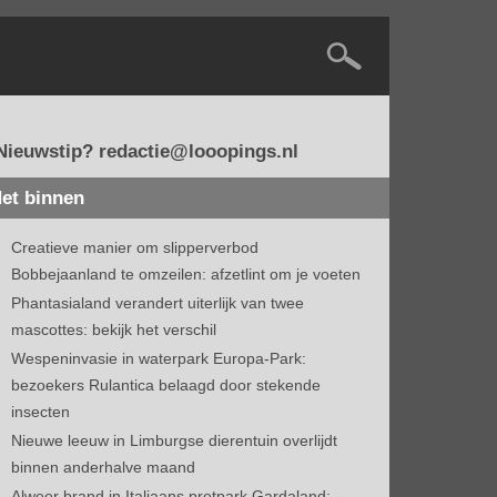
Nieuwstip? redactie@looopings.nl
et binnen
Creatieve manier om slipperverbod
Bobbejaanland te omzeilen: afzetlint om je voeten
Phantasialand verandert uiterlijk van twee
mascottes: bekijk het verschil
Wespeninvasie in waterpark Europa-Park:
bezoekers Rulantica belaagd door stekende
insecten
Nieuwe leeuw in Limburgse dierentuin overlijdt
binnen anderhalve maand
Alweer brand in Italiaans pretpark Gardaland: