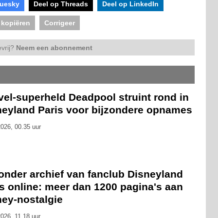
luesky
Deel op Threads
Deel op LinkedIn
 kopiëren
Corrigeer
vrij?
Neem een abonnement
el-superheld Deadpool struint rond in
neyland Paris voor bijzondere opnames
026, 00.35 uur
onder archief van fanclub Disneyland
s online: meer dan 1200 pagina's aan
ney-nostalgie
026, 11.18 uur