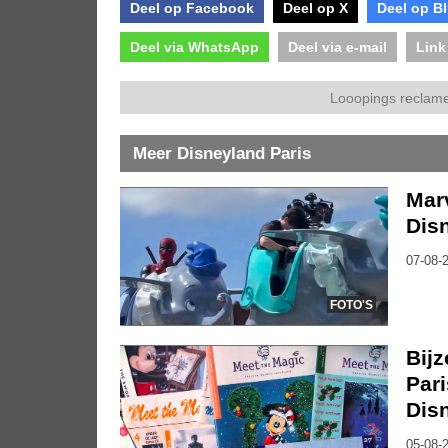
Deel op Facebook
Deel op X
Deel op B
Deel via WhatsApp
Deel via e-mail
Link
Looopings reclame
Meer Disneyland Paris
Marv
Dis
07-08-2
FOTO'S
Bijz
Pari
Dis
05-08-2