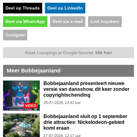
Deel op Threads
Deel op LinkedIn
Deel via WhatsApp
Deel via e-mail
Link kopiëren
Corrigeer
Maak Looopings je Google-favoriet:
klik hier
Meer Bobbejaanland
Bobbejaanland presenteert nieuwe
versie van dansshow, dit keer zonder
copyrightschending
28-07-2026, 12.42 uur
VIDEO
Bobbejaanland sluit op 1 september
drie attracties: Nickelodeon-gebied
komt eraan
27-07-2026, 12.17 uur