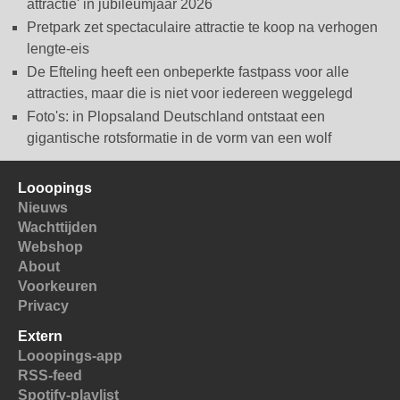
attractie' in jubileumjaar 2026
Pretpark zet spectaculaire attractie te koop na verhogen
lengte-eis
De Efteling heeft een onbeperkte fastpass voor alle
attracties, maar die is niet voor iedereen weggelegd
Foto's: in Plopsaland Deutschland ontstaat een
gigantische rotsformatie in de vorm van een wolf
Looopings
Nieuws
Wachttijden
Webshop
About
Voorkeuren
Privacy
Extern
Looopings-app
RSS-feed
Spotify-playlist