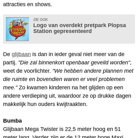
attracties en shows.
ZIE OOK
Logo van overdekt pretpark Plopsa
Station gepresenteerd
De
glijbaan
is dan in ieder geval niet meer van de
partij.
"Die zal binnenkort openbaar geveild worden"
,
weet de voorlichter.
"We hebben andere plannen met
die ruimte en bovendien waren er veel problemen
mee."
Zo kwamen kinderen na het glijden op een
andere verdieping uit, waardoor ze op drukke dagen
makkelijk hun ouders kwijtraakten.
Bumba
Glijbaan Mega Twister is 22,5 meter hoog en 51
meter lang. Verder zijn er de 12 meter hoge Maxi