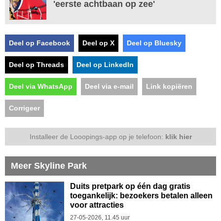
'eerste achtbaan op zee'
Deel op Facebook
Deel op X
Deel op Bluesky
Deel op Threads
Deel op LinkedIn
Deel via WhatsApp
Deel via e-mail
Link kopiëren
Corrigeer
Installeer de Looopings-app op je telefoon:
klik hier
Meer Skyline Park
Duits pretpark op één dag gratis
toegankelijk: bezoekers betalen alleen
voor attracties
27-05-2026, 11.45 uur