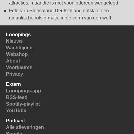
attracties, maar die is niet voor iedereen weggelegd
Foto's: in Plopsaland Deutschland ontstaat een
gigantische rotsformatie in de vorm van een wolf
Looopings
Nieuws
Wachttijden
Webshop
About
Voorkeuren
Privacy
Extern
Looopings-app
RSS-feed
Spotify-playlist
YouTube
Podcast
Alle afleveringen
Spotify