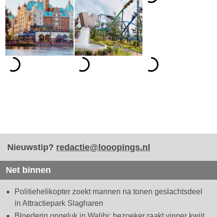
Nieuwstip?
redactie@looopings.nl
Net binnen
Politiehelikopter zoekt mannen na tonen geslachtsdeel
in Attractiepark Slagharen
Bloederig ongeluk in Walibi: bezoeker raakt vinger kwijt