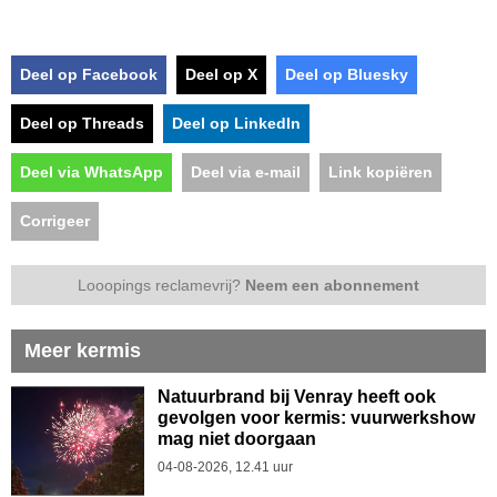
Deel op Facebook
Deel op X
Deel op Bluesky
Deel op Threads
Deel op LinkedIn
Deel via WhatsApp
Deel via e-mail
Link kopiëren
Corrigeer
Looopings reclamevrij?
Neem een abonnement
Meer kermis
Natuurbrand bij Venray heeft ook
gevolgen voor kermis: vuurwerkshow
mag niet doorgaan
04-08-2026, 12.41 uur