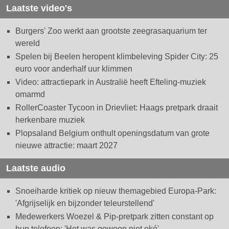
Laatste video's
Burgers' Zoo werkt aan grootste zeegrasaquarium ter
wereld
Spelen bij Beelen heropent klimbeleving Spider City: 25
euro voor anderhalf uur klimmen
Video: attractiepark in Australië heeft Efteling-muziek
omarmd
RollerCoaster Tycoon in Drievliet: Haags pretpark draait
herkenbare muziek
Plopsaland Belgium onthult openingsdatum van grote
nieuwe attractie: maart 2027
Laatste audio
Snoeiharde kritiek op nieuw themagebied Europa-Park:
'Afgrijselijk en bijzonder teleurstellend'
Medewerkers Woezel & Pip-pretpark zitten constant op
hun telefoon: 'Het was gewoon niet oké'