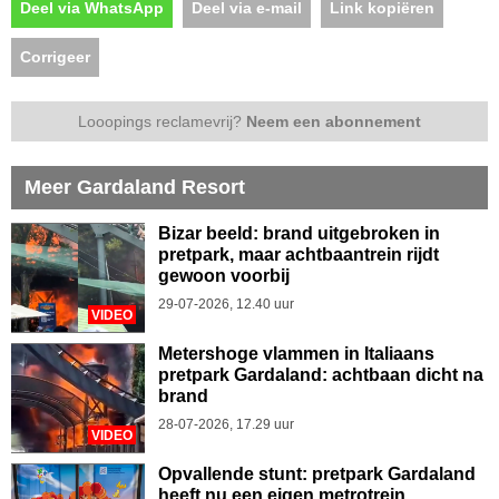
Deel via WhatsApp
Deel via e-mail
Link kopiëren
Corrigeer
Looopings reclamevrij?
Neem een abonnement
Meer Gardaland Resort
Bizar beeld: brand uitgebroken in
pretpark, maar achtbaantrein rijdt
gewoon voorbij
29-07-2026, 12.40 uur
VIDEO
Metershoge vlammen in Italiaans
pretpark Gardaland: achtbaan dicht na
brand
28-07-2026, 17.29 uur
VIDEO
Opvallende stunt: pretpark Gardaland
heeft nu een eigen metrotrein