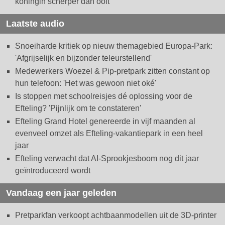
koningin scherper dan ooit
Laatste audio
Snoeiharde kritiek op nieuw themagebied Europa-Park:
'Afgrijselijk en bijzonder teleurstellend'
Medewerkers Woezel & Pip-pretpark zitten constant op
hun telefoon: 'Het was gewoon niet oké'
Is stoppen met schoolreisjes dé oplossing voor de
Efteling? 'Pijnlijk om te constateren'
Efteling Grand Hotel genereerde in vijf maanden al
evenveel omzet als Efteling-vakantiepark in een heel
jaar
Efteling verwacht dat AI-Sprookjesboom nog dit jaar
geïntroduceerd wordt
Vandaag een jaar geleden
Pretparkfan verkoopt achtbaanmodellen uit de 3D-printer