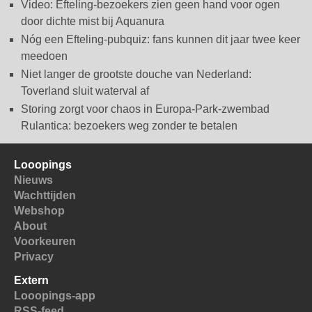
Video: Efteling-bezoekers zien geen hand voor ogen
door dichte mist bij Aquanura
Nóg een Efteling-pubquiz: fans kunnen dit jaar twee keer
meedoen
Niet langer de grootste douche van Nederland:
Toverland sluit waterval af
Storing zorgt voor chaos in Europa-Park-zwembad
Rulantica: bezoekers weg zonder te betalen
Looopings
Nieuws
Wachttijden
Webshop
About
Voorkeuren
Privacy
Extern
Looopings-app
RSS-feed