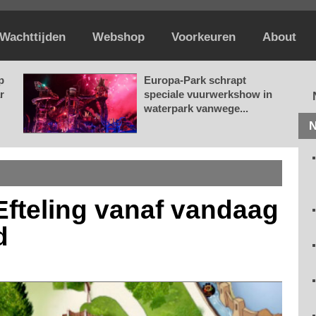
Wachttijden
Webshop
Voorkeuren
About
p
Europa-Park schrapt
r
speciale vuurwerkshow in
waterpark vanwege...
N
fteling vanaf vandaag
d