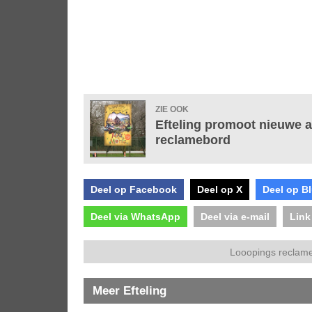
ZIE OOK
Efteling promoot nieuwe 
reclamebord
Deel op Facebook
Deel op X
Deel op B
Deel via WhatsApp
Deel via e-mail
Link
Looopings reclame
Meer Efteling