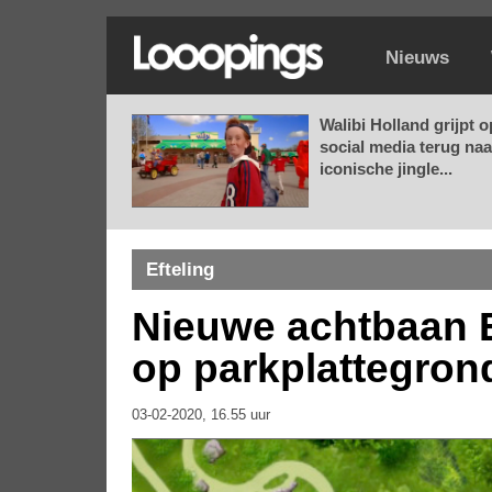
Nieuws
Walibi Holland grijpt o
social media terug naa
iconische jingle...
Efteling
Nieuwe achtbaan E
op parkplattegron
03-02-2020, 16.55 uur