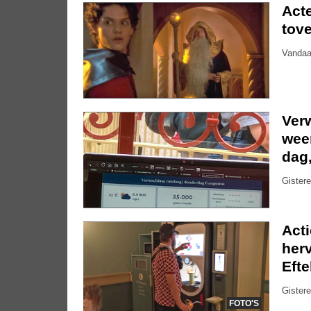
Acte
tove
Vandaa
Ver
weer
dag
Gistere
Act
herv
Efte
Gistere
FOTO'S