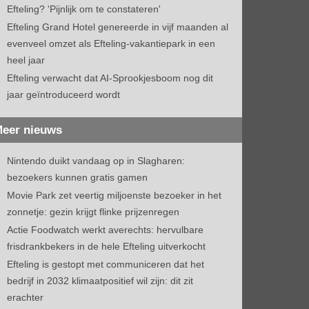
Efteling? 'Pijnlijk om te constateren'
Efteling Grand Hotel genereerde in vijf maanden al
evenveel omzet als Efteling-vakantiepark in een
heel jaar
Efteling verwacht dat AI-Sprookjesboom nog dit
jaar geïntroduceerd wordt
eer nieuws
Nintendo duikt vandaag op in Slagharen:
bezoekers kunnen gratis gamen
Movie Park zet veertig miljoenste bezoeker in het
zonnetje: gezin krijgt flinke prijzenregen
Actie Foodwatch werkt averechts: hervulbare
frisdrankbekers in de hele Efteling uitverkocht
Efteling is gestopt met communiceren dat het
bedrijf in 2032 klimaatpositief wil zijn: dit zit
erachter