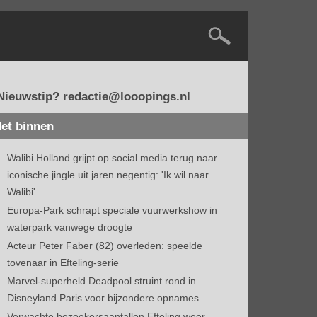
Nieuwstip? redactie@looopings.nl
et binnen
Walibi Holland grijpt op social media terug naar
iconische jingle uit jaren negentig: 'Ik wil naar
Walibi'
Europa-Park schrapt speciale vuurwerkshow in
waterpark vanwege droogte
Acteur Peter Faber (82) overleden: speelde
tovenaar in Efteling-serie
Marvel-superheld Deadpool struint rond in
Disneyland Paris voor bijzondere opnames
Verwachte bezoekersaantallen Efteling weer