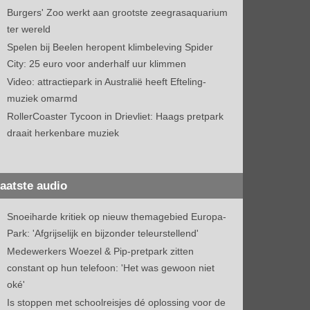
Burgers' Zoo werkt aan grootste zeegrasaquarium
ter wereld
Spelen bij Beelen heropent klimbeleving Spider
City: 25 euro voor anderhalf uur klimmen
Video: attractiepark in Australië heeft Efteling-
muziek omarmd
RollerCoaster Tycoon in Drievliet: Haags pretpark
draait herkenbare muziek
aatste audio
Snoeiharde kritiek op nieuw themagebied Europa-
Park: 'Afgrijselijk en bijzonder teleurstellend'
Medewerkers Woezel & Pip-pretpark zitten
constant op hun telefoon: 'Het was gewoon niet
oké'
Is stoppen met schoolreisjes dé oplossing voor de