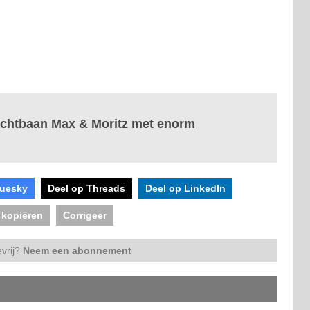
achtbaan Max & Moritz met enorm
luesky
Deel op Threads
Deel op LinkedIn
 kopiëren
Corrigeer
vrij?
Neem een abonnement