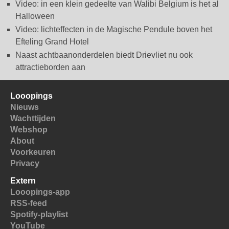
Video: in een klein gedeelte van Walibi Belgium is het al
Halloween
Video: lichteffecten in de Magische Pendule boven het
Efteling Grand Hotel
Naast achtbaanonderdelen biedt Drievliet nu ook
attractieborden aan
Looopings
Nieuws
Wachttijden
Webshop
About
Voorkeuren
Privacy
Extern
Looopings-app
RSS-feed
Spotify-playlist
YouTube