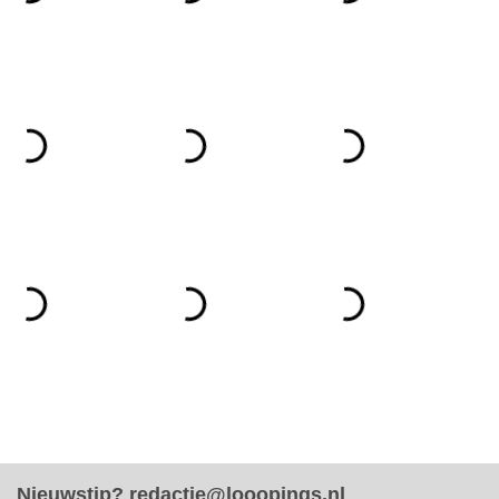
Nieuwstip?
redactie@looopings.nl