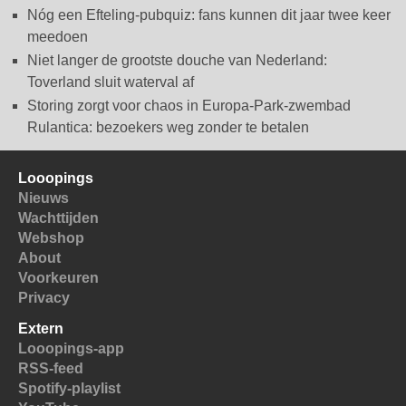
Nóg een Efteling-pubquiz: fans kunnen dit jaar twee keer
meedoen
Niet langer de grootste douche van Nederland:
Toverland sluit waterval af
Storing zorgt voor chaos in Europa-Park-zwembad
Rulantica: bezoekers weg zonder te betalen
Looopings
Nieuws
Wachttijden
Webshop
About
Voorkeuren
Privacy
Extern
Looopings-app
RSS-feed
Spotify-playlist