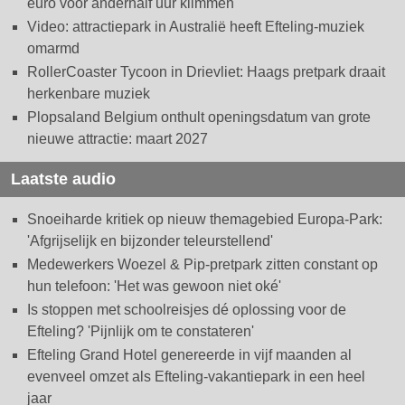
euro voor anderhalf uur klimmen
Video: attractiepark in Australië heeft Efteling-muziek
omarmd
RollerCoaster Tycoon in Drievliet: Haags pretpark draait
herkenbare muziek
Plopsaland Belgium onthult openingsdatum van grote
nieuwe attractie: maart 2027
Laatste audio
Snoeiharde kritiek op nieuw themagebied Europa-Park:
'Afgrijselijk en bijzonder teleurstellend'
Medewerkers Woezel & Pip-pretpark zitten constant op
hun telefoon: 'Het was gewoon niet oké'
Is stoppen met schoolreisjes dé oplossing voor de
Efteling? 'Pijnlijk om te constateren'
Efteling Grand Hotel genereerde in vijf maanden al
evenveel omzet als Efteling-vakantiepark in een heel
jaar