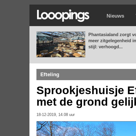
Nieuws
Phantasialand zorgt v
meer zitgelegenheid i
stijl: verhoogd...
Efteling
Sprookjeshuisje E
met de grond geli
18-12-2019, 14.08 uur