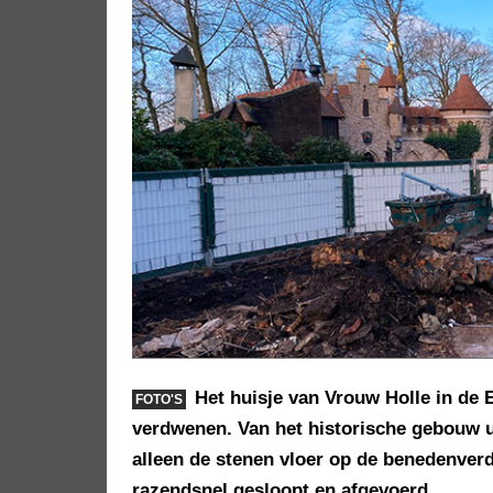
Het huisje van Vrouw Holle in de E
FOTO'S
verdwenen. Van het historische gebouw ui
alleen de stenen vloer op de benedenver
razendsnel gesloopt en afgevoerd.