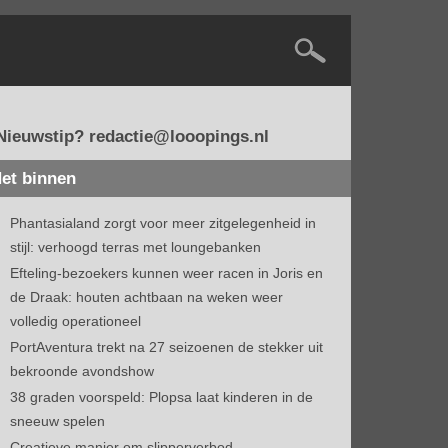
Nieuwstip? redactie@looopings.nl
et binnen
Phantasialand zorgt voor meer zitgelegenheid in
stijl: verhoogd terras met loungebanken
Efteling-bezoekers kunnen weer racen in Joris en
de Draak: houten achtbaan na weken weer
volledig operationeel
PortAventura trekt na 27 seizoenen de stekker uit
bekroonde avondshow
38 graden voorspeld: Plopsa laat kinderen in de
sneeuw spelen
Creatieve manier om slipperverbod