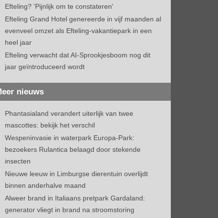
Efteling? 'Pijnlijk om te constateren'
Efteling Grand Hotel genereerde in vijf maanden al
evenveel omzet als Efteling-vakantiepark in een
heel jaar
Efteling verwacht dat AI-Sprookjesboom nog dit
jaar geïntroduceerd wordt
eer nieuws
Phantasialand verandert uiterlijk van twee
mascottes: bekijk het verschil
Wespeninvasie in waterpark Europa-Park:
bezoekers Rulantica belaagd door stekende
insecten
Nieuwe leeuw in Limburgse dierentuin overlijdt
binnen anderhalve maand
Alweer brand in Italiaans pretpark Gardaland:
generator vliegt in brand na stroomstoring