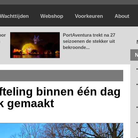
Wachttijden
Webshop
Voorkeuren
About
oor
PortAventura trekt na 27
n
seizoenen de stekker uit
bekroonde...
N
fteling binnen één dag
jk gemaakt