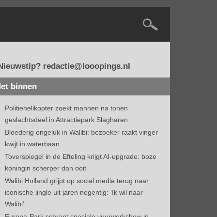
Nieuwstip? redactie@looopings.nl
et binnen
Politiehelikopter zoekt mannen na tonen
geslachtsdeel in Attractiepark Slagharen
Bloederig ongeluk in Walibi: bezoeker raakt vinger
kwijt in waterbaan
Toverspiegel in de Efteling krijgt AI-upgrade: boze
koningin scherper dan ooit
Walibi Holland grijpt op social media terug naar
iconische jingle uit jaren negentig: 'Ik wil naar
Walibi'
Europa-Park schrapt speciale vuurwerkshow in