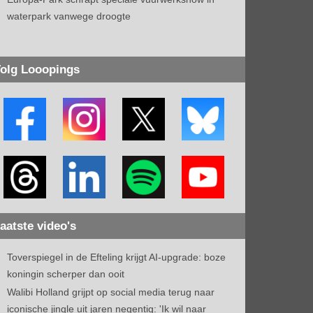
waterpark vanwege droogte
olg Looopings
aatste video's
Toverspiegel in de Efteling krijgt AI-upgrade: boze
koningin scherper dan ooit
Walibi Holland grijpt op social media terug naar
iconische jingle uit jaren negentig: 'Ik wil naar