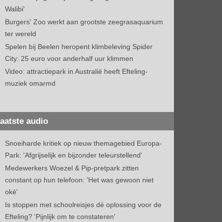
Walibi'
Burgers' Zoo werkt aan grootste zeegrasaquarium
ter wereld
Spelen bij Beelen heropent klimbeleving Spider
City: 25 euro voor anderhalf uur klimmen
Video: attractiepark in Australië heeft Efteling-
muziek omarmd
aatste audio
Snoeiharde kritiek op nieuw themagebied Europa-
Park: 'Afgrijselijk en bijzonder teleurstellend'
Medewerkers Woezel & Pip-pretpark zitten
constant op hun telefoon: 'Het was gewoon niet
oké'
Is stoppen met schoolreisjes dé oplossing voor de
Efteling? 'Pijnlijk om te constateren'