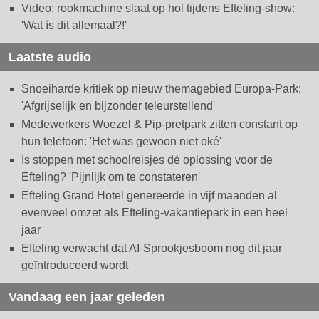
Video: rookmachine slaat op hol tijdens Efteling-show:
'Wat ís dit allemaal?!'
Laatste audio
Snoeiharde kritiek op nieuw themagebied Europa-Park:
'Afgrijselijk en bijzonder teleurstellend'
Medewerkers Woezel & Pip-pretpark zitten constant op
hun telefoon: 'Het was gewoon niet oké'
Is stoppen met schoolreisjes dé oplossing voor de
Efteling? 'Pijnlijk om te constateren'
Efteling Grand Hotel genereerde in vijf maanden al
evenveel omzet als Efteling-vakantiepark in een heel
jaar
Efteling verwacht dat AI-Sprookjesboom nog dit jaar
geïntroduceerd wordt
Vandaag een jaar geleden