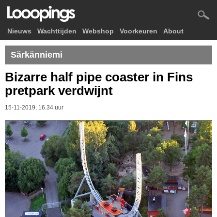
Nieuws
Wachttijden
Webshop
Voorkeuren
About
Särkänniemi
Bizarre half pipe coaster in Fins
pretpark verdwijnt
15-11-2019, 16.34 uur