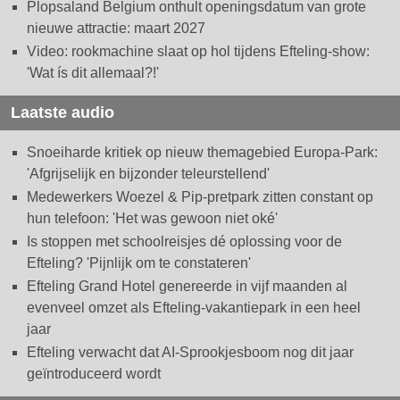
Plopsaland Belgium onthult openingsdatum van grote
nieuwe attractie: maart 2027
Video: rookmachine slaat op hol tijdens Efteling-show:
'Wat ís dit allemaal?!'
Laatste audio
Snoeiharde kritiek op nieuw themagebied Europa-Park:
'Afgrijselijk en bijzonder teleurstellend'
Medewerkers Woezel & Pip-pretpark zitten constant op
hun telefoon: 'Het was gewoon niet oké'
Is stoppen met schoolreisjes dé oplossing voor de
Efteling? 'Pijnlijk om te constateren'
Efteling Grand Hotel genereerde in vijf maanden al
evenveel omzet als Efteling-vakantiepark in een heel
jaar
Efteling verwacht dat AI-Sprookjesboom nog dit jaar
geïntroduceerd wordt