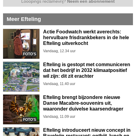
Looopings reclamevrij?
Neem een abonnement
Meer Efteling
Actie Foodwatch werkt averechts:
hervulbare frisdrankbekers in de hele
Efteling uitverkocht
Vandaag, 12.34 uur
FOTO'S
Efteling is gestopt met communiceren
dat het bedrijf in 2032 klimaatpositief
wil zijn: dit zit erachter
Vandaag, 11.40 uur
Efteling brengt bijzondere nieuwe
Danse Macabre-souvenirs uit,
waaronder duivelse kaarsendrager
Vandaag, 11.09 uur
FOTO'S
Efteling introduceert nieuw concept in
Raveleijn-restaurant: ontbijt, lunch en