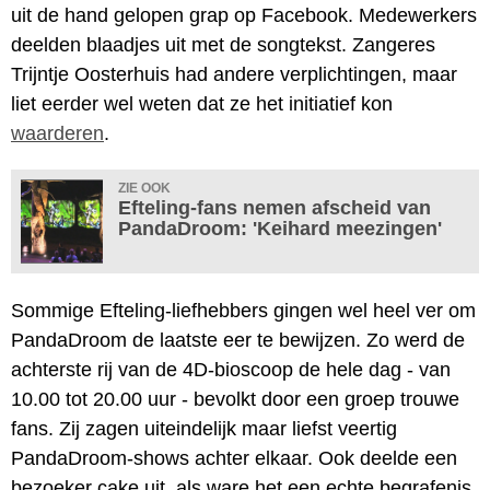
uit de hand gelopen grap op Facebook. Medewerkers
deelden blaadjes uit met de songtekst. Zangeres
Trijntje Oosterhuis had andere verplichtingen, maar
liet eerder wel weten dat ze het initiatief kon
waarderen
.
ZIE OOK
Efteling-fans nemen afscheid van
PandaDroom: 'Keihard meezingen'
Sommige Efteling-liefhebbers gingen wel heel ver om
PandaDroom de laatste eer te bewijzen. Zo werd de
achterste rij van de 4D-bioscoop de hele dag - van
10.00 tot 20.00 uur - bevolkt door een groep trouwe
fans. Zij zagen uiteindelijk maar liefst veertig
PandaDroom-shows achter elkaar. Ook deelde een
bezoeker cake uit, als ware het een echte begrafenis.