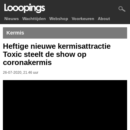
Nieuws
Wachttijden
Webshop
Voorkeuren
About
Kermis
Heftige nieuwe kermisattractie
Toxic steelt de show op
coronakermis
26-07-2020, 21.46 uur