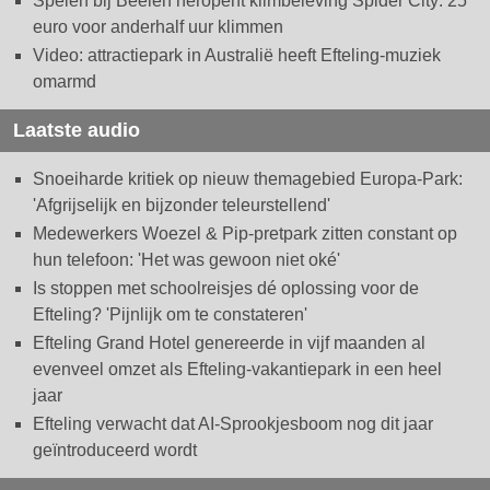
Spelen bij Beelen heropent klimbeleving Spider City: 25
euro voor anderhalf uur klimmen
Video: attractiepark in Australië heeft Efteling-muziek
omarmd
Laatste audio
Snoeiharde kritiek op nieuw themagebied Europa-Park:
'Afgrijselijk en bijzonder teleurstellend'
Medewerkers Woezel & Pip-pretpark zitten constant op
hun telefoon: 'Het was gewoon niet oké'
Is stoppen met schoolreisjes dé oplossing voor de
Efteling? 'Pijnlijk om te constateren'
Efteling Grand Hotel genereerde in vijf maanden al
evenveel omzet als Efteling-vakantiepark in een heel
jaar
Efteling verwacht dat AI-Sprookjesboom nog dit jaar
geïntroduceerd wordt