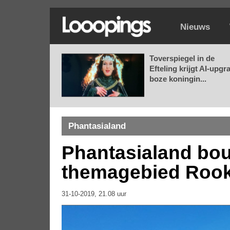
Nieuws
Toverspiegel in de
Efteling krijgt AI-upgr
boze koningin...
Phantasialand
Phantasialand bouw
themagebied Roo
31-10-2019, 21.08 uur