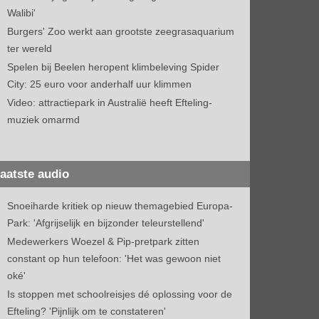
Walibi'
Burgers' Zoo werkt aan grootste zeegrasaquarium
ter wereld
Spelen bij Beelen heropent klimbeleving Spider
City: 25 euro voor anderhalf uur klimmen
Video: attractiepark in Australië heeft Efteling-
muziek omarmd
aatste audio
Snoeiharde kritiek op nieuw themagebied Europa-
Park: 'Afgrijselijk en bijzonder teleurstellend'
Medewerkers Woezel & Pip-pretpark zitten
constant op hun telefoon: 'Het was gewoon niet
oké'
Is stoppen met schoolreisjes dé oplossing voor de
Efteling? 'Pijnlijk om te constateren'