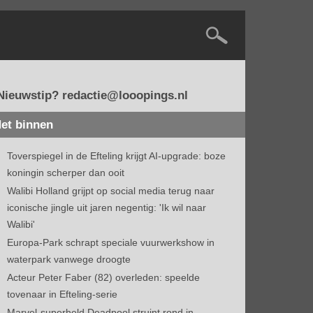
Nieuwstip? redactie@looopings.nl
et binnen
Toverspiegel in de Efteling krijgt AI-upgrade: boze
koningin scherper dan ooit
Walibi Holland grijpt op social media terug naar
iconische jingle uit jaren negentig: 'Ik wil naar
Walibi'
Europa-Park schrapt speciale vuurwerkshow in
waterpark vanwege droogte
Acteur Peter Faber (82) overleden: speelde
tovenaar in Efteling-serie
Marvel-superheld Deadpool struint rond in