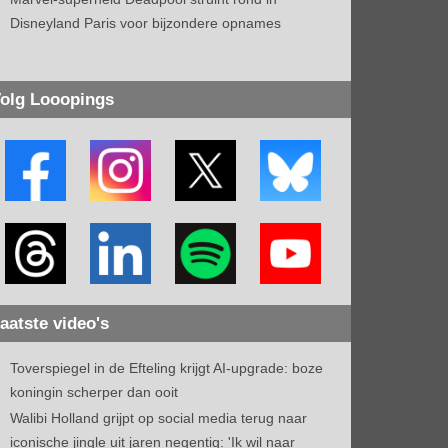
Disneyland Paris voor bijzondere opnames
olg Looopings
aatste video's
Toverspiegel in de Efteling krijgt AI-upgrade: boze
koningin scherper dan ooit
Walibi Holland grijpt op social media terug naar
iconische jingle uit jaren negentig: 'Ik wil naar