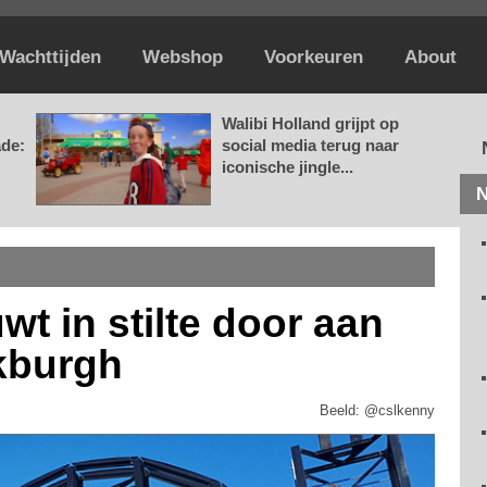
Wachttijden
Webshop
Voorkeuren
About
Walibi Holland grijpt op
ade:
social media terug naar
iconische jingle...
N
t in stilte door aan
kburgh
Beeld: @cslkenny