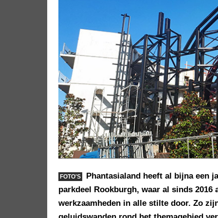
Phantasialand heeft al bijna een 
FOTO'S
parkdeel Rookburgh, waar al sinds 2016
werkzaamheden in alle stilte door. Zo zi
geluidswanden rond het themagebied ver