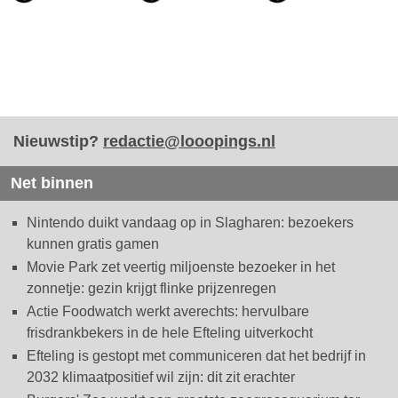
Nieuwstip?
redactie@looopings.nl
Net binnen
Nintendo duikt vandaag op in Slagharen: bezoekers
kunnen gratis gamen
Movie Park zet veertig miljoenste bezoeker in het
zonnetje: gezin krijgt flinke prijzenregen
Actie Foodwatch werkt averechts: hervulbare
frisdrankbekers in de hele Efteling uitverkocht
Efteling is gestopt met communiceren dat het bedrijf in
2032 klimaatpositief wil zijn: dit zit erachter