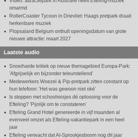
Video: attractiepark in Australië heeft Efteling-muziek
omarmd
RollerCoaster Tycoon in Drievliet: Haags pretpark draait
herkenbare muziek
Plopsaland Belgium onthult openingsdatum van grote
nieuwe attractie: maart 2027
Laatste audio
Snoeiharde kritiek op nieuw themagebied Europa-Park:
'Afgrijselijk en bijzonder teleurstellend'
Medewerkers Woezel & Pip-pretpark zitten constant op
hun telefoon: 'Het was gewoon niet oké'
Is stoppen met schoolreisjes dé oplossing voor de
Efteling? 'Pijnlijk om te constateren'
Efteling Grand Hotel genereerde in vijf maanden al
evenveel omzet als Efteling-vakantiepark in een heel
jaar
Efteling verwacht dat AI-Sprookjesboom nog dit jaar