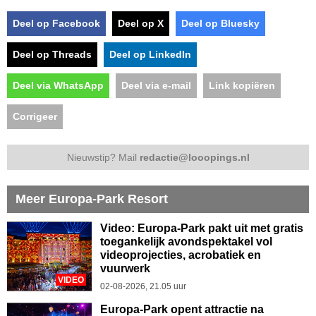
Deel op Facebook
Deel op X
Deel op Bluesky
Deel op Threads
Deel op LinkedIn
Deel via WhatsApp
Deel via e-mail
Link kopiëren
Corrigeer
Nieuwstip? Mail
redactie@looopings.nl
Meer Europa-Park Resort
Video: Europa-Park pakt uit met gratis
toegankelijk avondspektakel vol
videoprojecties, acrobatiek en
vuurwerk
VIDEO
02-08-2026, 21.05 uur
Europa-Park opent attractie na