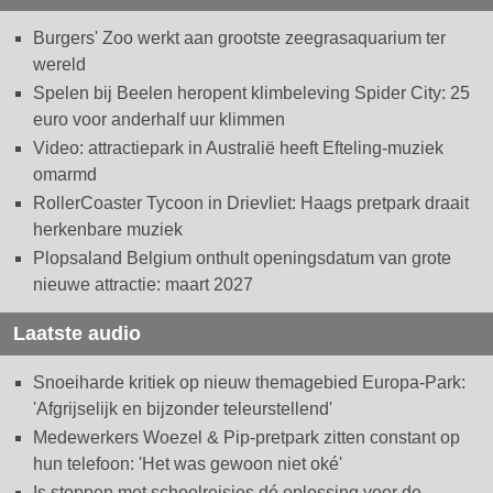
Burgers' Zoo werkt aan grootste zeegrasaquarium ter
wereld
Spelen bij Beelen heropent klimbeleving Spider City: 25
euro voor anderhalf uur klimmen
Video: attractiepark in Australië heeft Efteling-muziek
omarmd
RollerCoaster Tycoon in Drievliet: Haags pretpark draait
herkenbare muziek
Plopsaland Belgium onthult openingsdatum van grote
nieuwe attractie: maart 2027
Laatste audio
Snoeiharde kritiek op nieuw themagebied Europa-Park:
'Afgrijselijk en bijzonder teleurstellend'
Medewerkers Woezel & Pip-pretpark zitten constant op
hun telefoon: 'Het was gewoon niet oké'
Is stoppen met schoolreisjes dé oplossing voor de