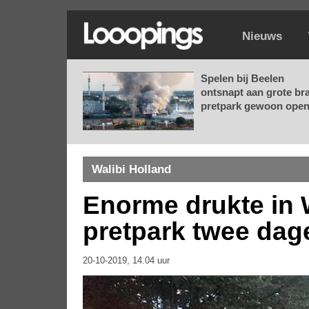
Nieuws
Spelen bij Beelen
ontsnapt aan grote br
pretpark gewoon open.
Walibi Holland
Enorme drukte in W
pretpark twee dag
20-10-2019, 14.04 uur