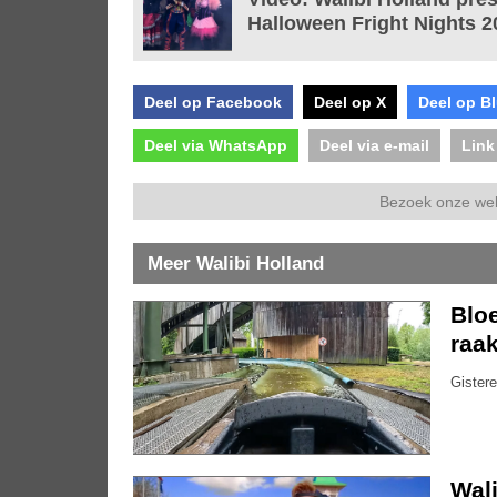
Halloween Fright Nights 2
Deel op Facebook
Deel op X
Deel op B
Deel via WhatsApp
Deel via e-mail
Link
Bezoek onze we
Meer Walibi Holland
Bloe
raak
Gistere
Wali