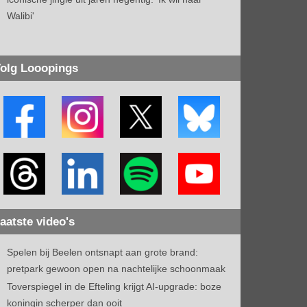
Walibi'
olg Looopings
aatste video's
Spelen bij Beelen ontsnapt aan grote brand:
pretpark gewoon open na nachtelijke schoonmaak
Toverspiegel in de Efteling krijgt AI-upgrade: boze
koningin scherper dan ooit