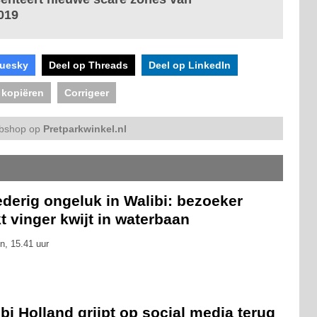
019
luesky
Deel op Threads
Deel op LinkedIn
 kopiëren
Corrigeer
bshop op
Pretparkwinkel.nl
derig ongeluk in Walibi: bezoeker
t vinger kwijt in waterbaan
n, 15.41 uur
bi Holland grijpt op social media terug