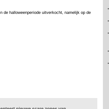
 in de halloweenperiode uitverkocht, namelijk op de
senteert nieuwe scare zones van