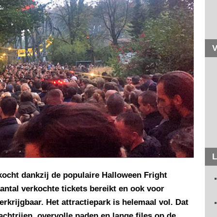
V
L
rkocht dankzij de populaire Halloween Fright
ntal verkochte tickets bereikt en ook voor
krijgbaar. Het attractiepark is helemaal vol. Dat
chtrijen, overvolle paden en lange files op de