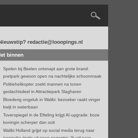
Nieuwstip? redactie@looopings.nl
et binnen
Spelen bij Beelen ontsnapt aan grote brand:
pretpark gewoon open na nachtelijke schoonmaak
Politiehelikopter zoekt mannen na tonen
geslachtsdeel in Attractiepark Slagharen
Bloederig ongeluk in Walibi: bezoeker raakt vinger
kwijt in waterbaan
Toverspiegel in de Efteling krijgt AI-upgrade: boze
koningin scherper dan ooit
Walibi Holland grijpt op social media terug naar
iconische jingle uit jaren negentig: 'Ik wil naar