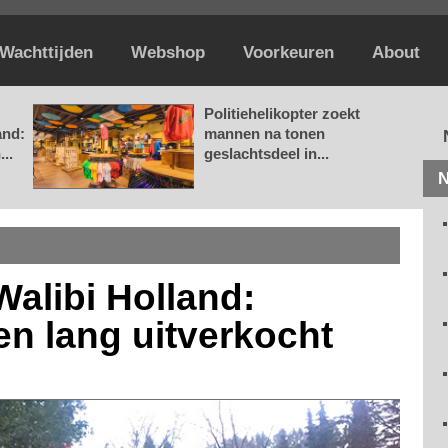
Wachttijden
Webshop
Voorkeuren
About
Politiehelikopter zoekt
and:
mannen na tonen
..
geslachtsdeel in...
N
alibi Holland:
en lang uitverkocht