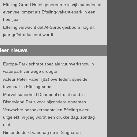
Efteling Grand Hotel genereerde in vijf maanden al
evenveel omzet als Efteling-vakantiepark in een
heel jaar
Efteling verwacht dat AI-Sprookjesboom nog dit
jaar geïntroduceerd wordt
eer nieuws
Europa-Park schrapt speciale vuurwerkshow in
waterpark vanwege droogte
Acteur Peter Faber (82) overleden: speelde
tovenaar in Efteling-serie
Marvel-superheld Deadpool struint rond in
Disneyland Paris voor bijzondere opnames
Verwachte bezoekersaantallen Efteling weer
uitgelekt: vrijdag wordt een drukke dag, zondag
niet
Nintendo duikt vandaag op in Slagharen: