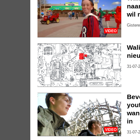
naar
wil 
Gistere
VIDEO
Wal
nieu
31-07-2
Bev
you
wan
in
VIDEO
31-07-2