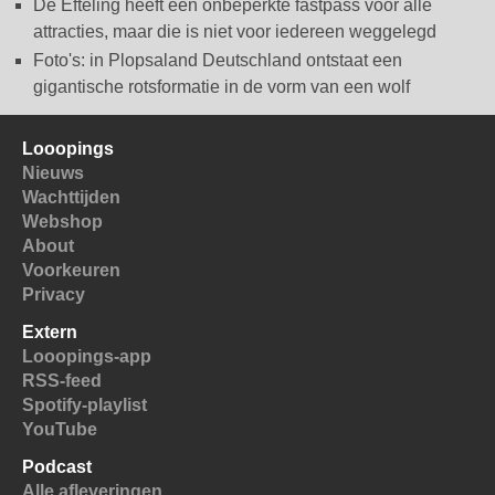
De Efteling heeft een onbeperkte fastpass voor alle
attracties, maar die is niet voor iedereen weggelegd
Foto's: in Plopsaland Deutschland ontstaat een
gigantische rotsformatie in de vorm van een wolf
Looopings
Nieuws
Wachttijden
Webshop
About
Voorkeuren
Privacy
Extern
Looopings-app
RSS-feed
Spotify-playlist
YouTube
Podcast
Alle afleveringen