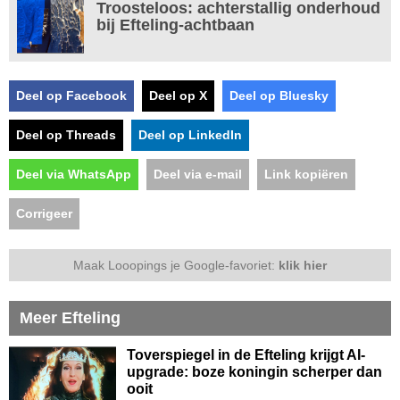
Troosteloos: achterstallig onderhoud
bij Efteling-achtbaan
Deel op Facebook
Deel op X
Deel op Bluesky
Deel op Threads
Deel op LinkedIn
Deel via WhatsApp
Deel via e-mail
Link kopiëren
Corrigeer
Maak Looopings je Google-favoriet:
klik hier
Meer Efteling
Toverspiegel in de Efteling krijgt AI-
upgrade: boze koningin scherper dan
ooit