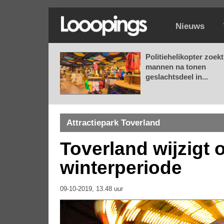
Nieuws
Politiehelikopter zoekt
mannen na tonen
geslachtsdeel in...
Attractiepark Toverland
Toverland wijzigt 
winterperiode
09-10-2019, 13.48 uur