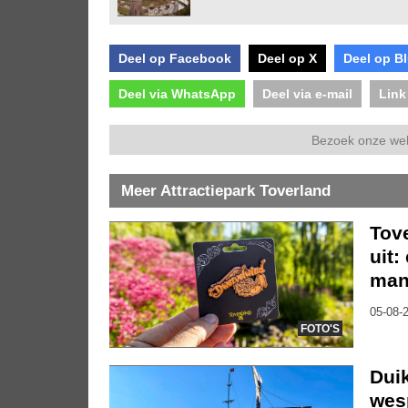
Deel op Facebook
Deel op X
Deel op B
Deel via WhatsApp
Deel via e-mail
Link
Bezoek onze we
Meer Attractiepark Toverland
Tov
uit:
mani
05-08-2
FOTO'S
Duik
wes