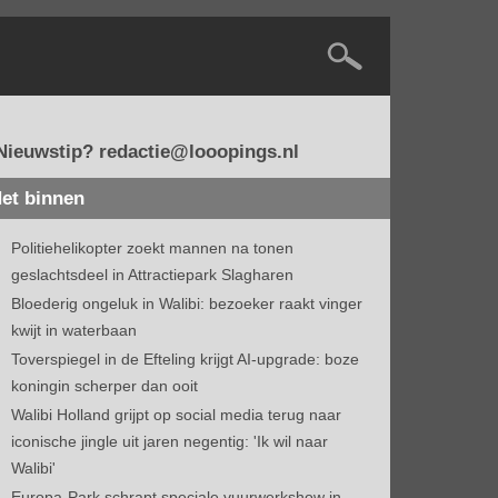
Nieuwstip? redactie@looopings.nl
et binnen
Politiehelikopter zoekt mannen na tonen
geslachtsdeel in Attractiepark Slagharen
Bloederig ongeluk in Walibi: bezoeker raakt vinger
kwijt in waterbaan
Toverspiegel in de Efteling krijgt AI-upgrade: boze
koningin scherper dan ooit
Walibi Holland grijpt op social media terug naar
iconische jingle uit jaren negentig: 'Ik wil naar
Walibi'
Europa-Park schrapt speciale vuurwerkshow in