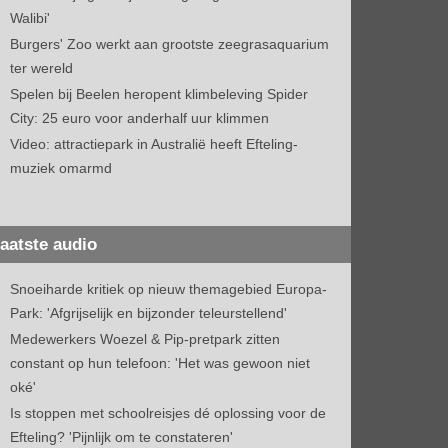
Walibi'
Burgers' Zoo werkt aan grootste zeegrasaquarium
ter wereld
Spelen bij Beelen heropent klimbeleving Spider
City: 25 euro voor anderhalf uur klimmen
Video: attractiepark in Australië heeft Efteling-
muziek omarmd
aatste audio
Snoeiharde kritiek op nieuw themagebied Europa-
Park: 'Afgrijselijk en bijzonder teleurstellend'
Medewerkers Woezel & Pip-pretpark zitten
constant op hun telefoon: 'Het was gewoon niet
oké'
Is stoppen met schoolreisjes dé oplossing voor de
Efteling? 'Pijnlijk om te constateren'