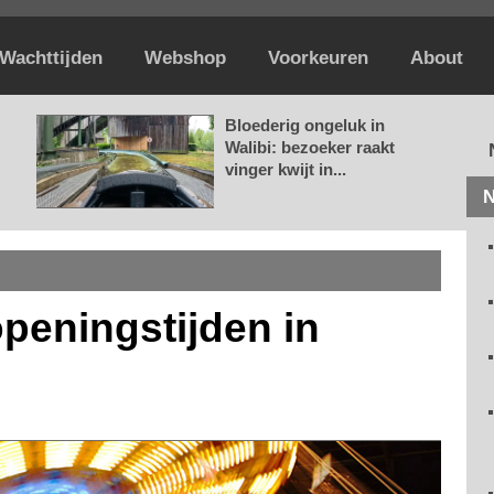
Wachttijden
Webshop
Voorkeuren
About
Bloederig ongeluk in
Walibi: bezoeker raakt
vinger kwijt in...
N
openingstijden in