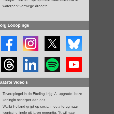
waterpark vanwege droogte
olg Looopings
aatste video's
Toverspiegel in de Efteling krijgt AI-upgrade: boze
koningin scherper dan ooit
Walibi Holland grijpt op social media terug naar
iconische jingle uit jaren negentig: 'Ik wil naar