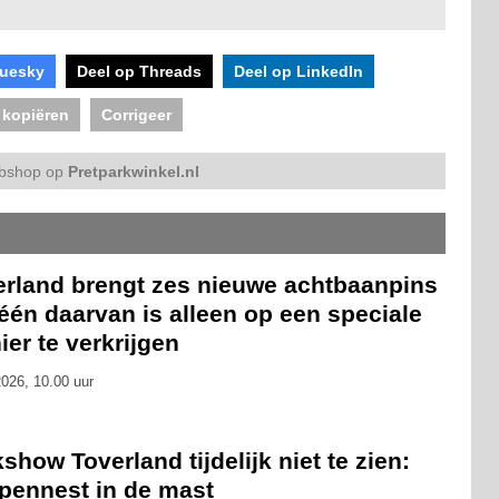
luesky
Deel op Threads
Deel op LinkedIn
 kopiëren
Corrigeer
bshop op
Pretparkwinkel.nl
erland brengt zes nieuwe achtbaanpins
 één daarvan is alleen op een speciale
er te verkrijgen
026, 10.00 uur
show Toverland tijdelijk niet te zien:
pennest in de mast