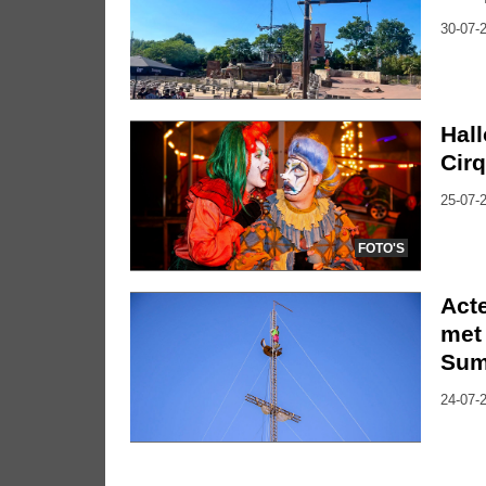
30-07-2
Hal
Cirq
25-07-2
FOTO'S
Act
met 
Su
24-07-2