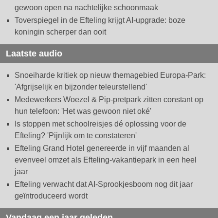
gewoon open na nachtelijke schoonmaak
Toverspiegel in de Efteling krijgt AI-upgrade: boze
koningin scherper dan ooit
Laatste audio
Snoeiharde kritiek op nieuw themagebied Europa-Park:
'Afgrijselijk en bijzonder teleurstellend'
Medewerkers Woezel & Pip-pretpark zitten constant op
hun telefoon: 'Het was gewoon niet oké'
Is stoppen met schoolreisjes dé oplossing voor de
Efteling? 'Pijnlijk om te constateren'
Efteling Grand Hotel genereerde in vijf maanden al
evenveel omzet als Efteling-vakantiepark in een heel
jaar
Efteling verwacht dat AI-Sprookjesboom nog dit jaar
geïntroduceerd wordt
Vandaag een jaar geleden