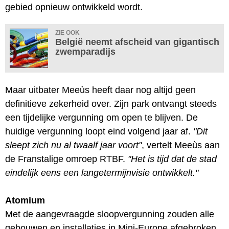
gebied opnieuw ontwikkeld wordt.
ZIE OOK
België neemt afscheid van gigantisch
zwemparadijs
Maar uitbater Meeùs heeft daar nog altijd geen
definitieve zekerheid over. Zijn park ontvangt steeds
een tijdelijke vergunning om open te blijven. De
huidige vergunning loopt eind volgend jaar af.
"Dit
sleept zich nu al twaalf jaar voort"
, vertelt Meeùs aan
de Franstalige omroep RTBF.
"Het is tijd dat de stad
eindelijk eens een langetermijnvisie ontwikkelt."
Atomium
Met de aangevraagde sloopvergunning zouden alle
gebouwen en installaties in Mini-Europe afgebroken