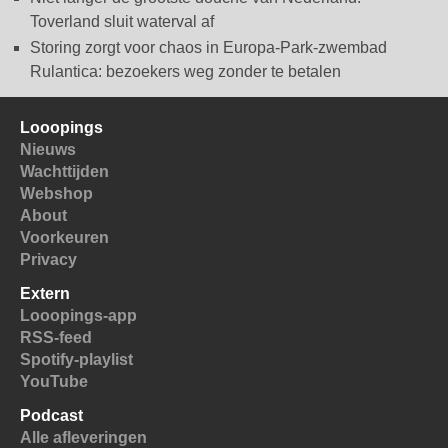
Toverland sluit waterval af
Storing zorgt voor chaos in Europa-Park-zwembad
Rulantica: bezoekers weg zonder te betalen
Looopings
Nieuws
Wachttijden
Webshop
About
Voorkeuren
Privacy
Extern
Looopings-app
RSS-feed
Spotify-playlist
YouTube
Podcast
Alle afleveringen