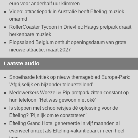
euro voor anderhalf uur klimmen
Video: attractiepark in Australië heeft Efteling-muziek
omarmd
RollerCoaster Tycoon in Drievliet: Haags pretpark draait
herkenbare muziek
Plopsaland Belgium onthult openingsdatum van grote
nieuwe attractie: maart 2027
Laatste audio
Snoeiharde kritiek op nieuw themagebied Europa-Park:
'Afgrijselijk en bijzonder teleurstellend'
Medewerkers Woezel & Pip-pretpark zitten constant op
hun telefoon: 'Het was gewoon niet oké'
Is stoppen met schoolreisjes dé oplossing voor de
Efteling? 'Pijnlijk om te constateren'
Efteling Grand Hotel genereerde in vijf maanden al
evenveel omzet als Efteling-vakantiepark in een heel