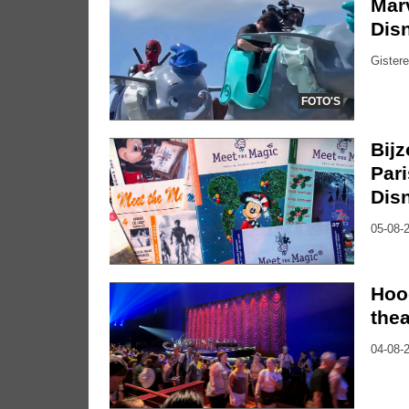
Marv
Dis
Gistere
FOTO'S
Bijz
Pari
Dis
05-08-2
Hoo
thea
04-08-2