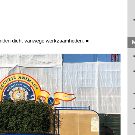
nden
dicht vanwege werkzaamheden.
■
M