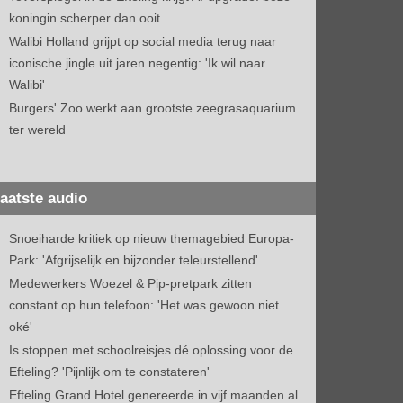
koningin scherper dan ooit
Walibi Holland grijpt op social media terug naar
iconische jingle uit jaren negentig: 'Ik wil naar
Walibi'
Burgers' Zoo werkt aan grootste zeegrasaquarium
ter wereld
aatste audio
Snoeiharde kritiek op nieuw themagebied Europa-
Park: 'Afgrijselijk en bijzonder teleurstellend'
Medewerkers Woezel & Pip-pretpark zitten
constant op hun telefoon: 'Het was gewoon niet
oké'
Is stoppen met schoolreisjes dé oplossing voor de
Efteling? 'Pijnlijk om te constateren'
Efteling Grand Hotel genereerde in vijf maanden al