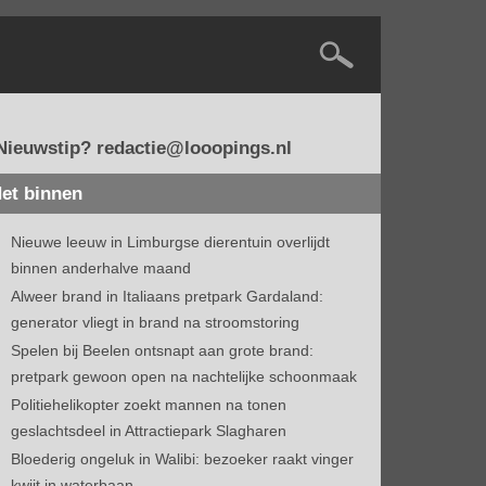
Nieuwstip? redactie@looopings.nl
et binnen
Nieuwe leeuw in Limburgse dierentuin overlijdt
binnen anderhalve maand
Alweer brand in Italiaans pretpark Gardaland:
generator vliegt in brand na stroomstoring
Spelen bij Beelen ontsnapt aan grote brand:
pretpark gewoon open na nachtelijke schoonmaak
Politiehelikopter zoekt mannen na tonen
geslachtsdeel in Attractiepark Slagharen
Bloederig ongeluk in Walibi: bezoeker raakt vinger
kwijt in waterbaan