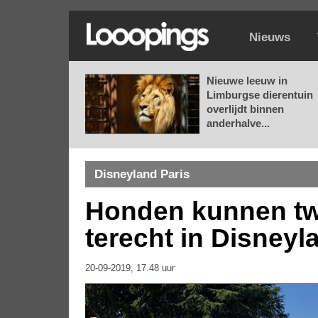
Nieuws
Nieuwe leeuw in
Limburgse dierentuin
overlijdt binnen
anderhalve...
Disneyland Paris
Honden kunnen tw
terecht in Disneyl
20-09-2019, 17.48 uur