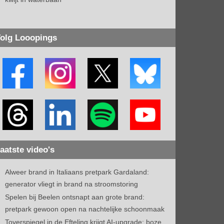
olg Looopings
aatste video's
Alweer brand in Italiaans pretpark Gardaland:
generator vliegt in brand na stroomstoring
Spelen bij Beelen ontsnapt aan grote brand:
pretpark gewoon open na nachtelijke schoonmaak
Toverspiegel in de Efteling krijgt AI-upgrade: boze