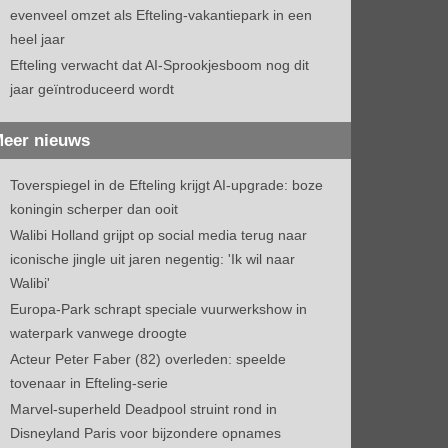
evenveel omzet als Efteling-vakantiepark in een
heel jaar
Efteling verwacht dat AI-Sprookjesboom nog dit
jaar geïntroduceerd wordt
eer nieuws
Toverspiegel in de Efteling krijgt AI-upgrade: boze
koningin scherper dan ooit
Walibi Holland grijpt op social media terug naar
iconische jingle uit jaren negentig: 'Ik wil naar
Walibi'
Europa-Park schrapt speciale vuurwerkshow in
waterpark vanwege droogte
Acteur Peter Faber (82) overleden: speelde
tovenaar in Efteling-serie
Marvel-superheld Deadpool struint rond in
Disneyland Paris voor bijzondere opnames