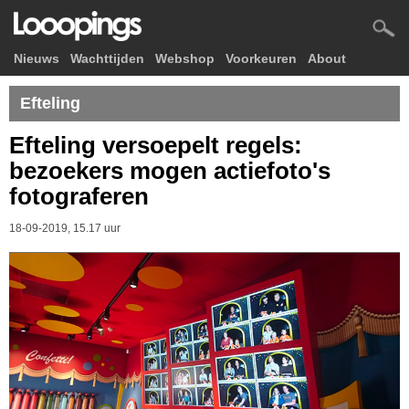
Nieuws
Wachttijden
Webshop
Voorkeuren
About
Efteling
Efteling versoepelt regels:
bezoekers mogen actiefoto's
fotograferen
18-09-2019, 15.17 uur