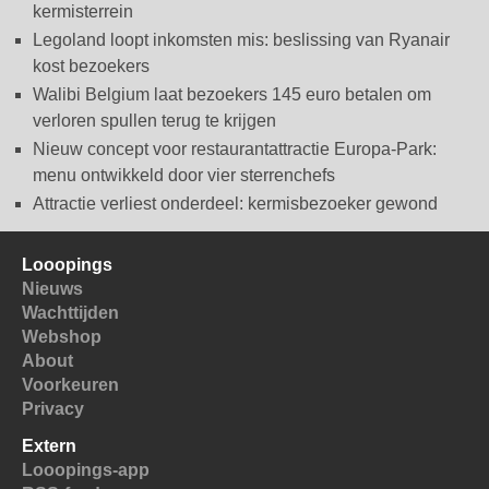
kermisterrein
Legoland loopt inkomsten mis: beslissing van Ryanair
kost bezoekers
Walibi Belgium laat bezoekers 145 euro betalen om
verloren spullen terug te krijgen
Nieuw concept voor restaurantattractie Europa-Park:
menu ontwikkeld door vier sterrenchefs
Attractie verliest onderdeel: kermisbezoeker gewond
Looopings
Nieuws
Wachttijden
Webshop
About
Voorkeuren
Privacy
Extern
Looopings-app