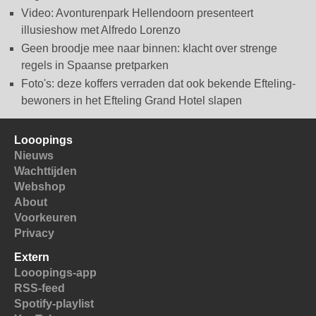
Video: Avonturenpark Hellendoorn presenteert
illusieshow met Alfredo Lorenzo
Geen broodje mee naar binnen: klacht over strenge
regels in Spaanse pretparken
Foto's: deze koffers verraden dat ook bekende Efteling-
bewoners in het Efteling Grand Hotel slapen
Looopings
Nieuws
Wachttijden
Webshop
About
Voorkeuren
Privacy
Extern
Looopings-app
RSS-feed
Spotify-playlist