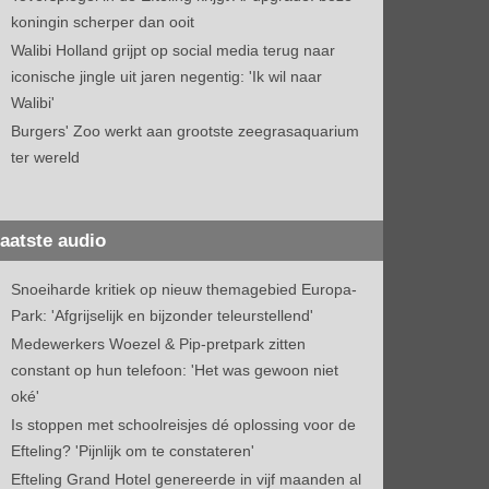
koningin scherper dan ooit
Walibi Holland grijpt op social media terug naar
iconische jingle uit jaren negentig: 'Ik wil naar
Walibi'
Burgers' Zoo werkt aan grootste zeegrasaquarium
ter wereld
aatste audio
Snoeiharde kritiek op nieuw themagebied Europa-
Park: 'Afgrijselijk en bijzonder teleurstellend'
Medewerkers Woezel & Pip-pretpark zitten
constant op hun telefoon: 'Het was gewoon niet
oké'
Is stoppen met schoolreisjes dé oplossing voor de
Efteling? 'Pijnlijk om te constateren'
Efteling Grand Hotel genereerde in vijf maanden al