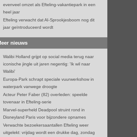
evenveel omzet als Efteling-vakantiepark in een
heel jaar
Efteling verwacht dat AI-Sprookjesboom nog dit
jaar geïntroduceerd wordt
eer nieuws
Walibi Holland grijpt op social media terug naar
iconische jingle uit jaren negentig: 'Ik wil naar
Walibi'
Europa-Park schrapt speciale vuurwerkshow in
waterpark vanwege droogte
Acteur Peter Faber (82) overleden: speelde
tovenaar in Efteling-serie
Marvel-superheld Deadpool struint rond in
Disneyland Paris voor bijzondere opnames
Verwachte bezoekersaantallen Efteling weer
uitgelekt: vrijdag wordt een drukke dag, zondag