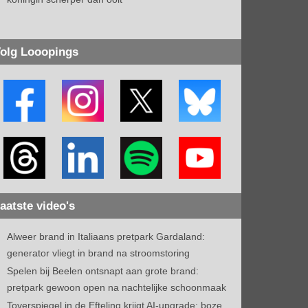
olg Looopings
aatste video's
Alweer brand in Italiaans pretpark Gardaland:
generator vliegt in brand na stroomstoring
Spelen bij Beelen ontsnapt aan grote brand:
pretpark gewoon open na nachtelijke schoonmaak
Toverspiegel in de Efteling krijgt AI-upgrade: boze