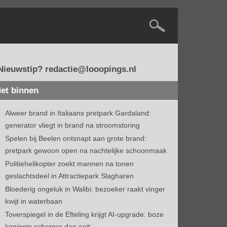
Nieuwstip? redactie@looopings.nl
et binnen
Alweer brand in Italiaans pretpark Gardaland:
generator vliegt in brand na stroomstoring
Spelen bij Beelen ontsnapt aan grote brand:
pretpark gewoon open na nachtelijke schoonmaak
Politiehelikopter zoekt mannen na tonen
geslachtsdeel in Attractiepark Slagharen
Bloederig ongeluk in Walibi: bezoeker raakt vinger
kwijt in waterbaan
Toverspiegel in de Efteling krijgt AI-upgrade: boze
koningin scherper dan ooit