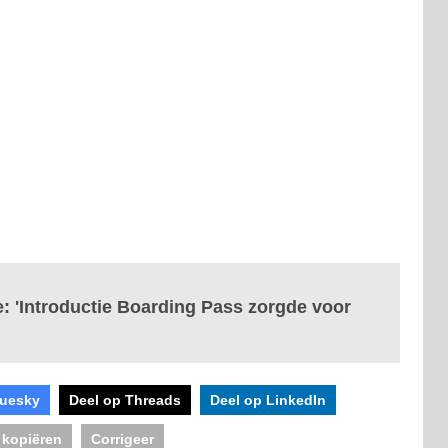
oe: 'Introductie Boarding Pass zorgde voor
luesky
Deel op Threads
Deel op LinkedIn
 kopiëren
Corrigeer