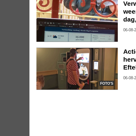
Ver
weer
dag
06-08-2
Act
herv
Efte
06-08-2
FOTO'S