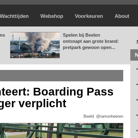
Wachttijden
Webshop
Voorkeuren
About
ans
Spelen bij Beelen
ontsnapt aan grote brand:
pretpark gewoon open...
N
nteert: Boarding Pass
ger verplicht
Beeld: @ramonheeren