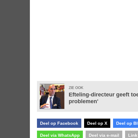
ZIE OOK
Efteling-directeur geeft t
problemen'
Deel op Facebook
Deel op X
Deel op B
Deel via WhatsApp
Deel via e-mail
Link