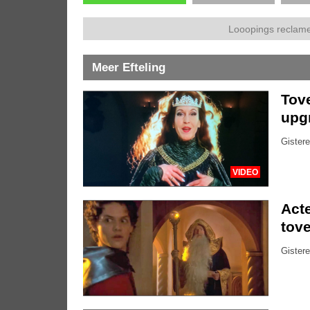
Looopings reclame
Meer Efteling
Tove
upg
Gistere
VIDEO
Acte
tove
Gistere