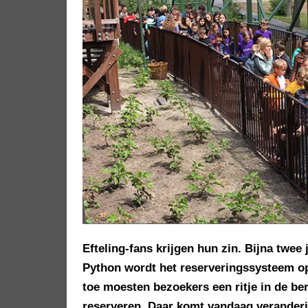
Efteling-fans krijgen hun zin. Bijna twee
Python wordt het reserveringssysteem op
toe moesten bezoekers een ritje in de b
reserveren. Daar komt vandaag veranderi