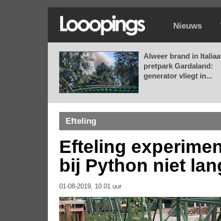
Nieuws
Alweer brand in Italia
pretpark Gardaland:
generator vliegt in...
Efteling
Efteling experime
bij Python niet lan
01-08-2019, 10.01 uur