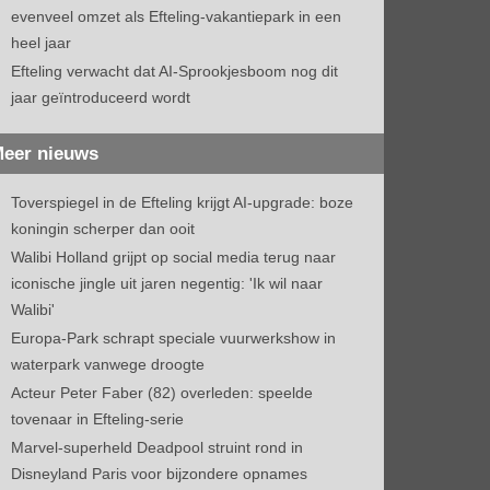
evenveel omzet als Efteling-vakantiepark in een
heel jaar
Efteling verwacht dat AI-Sprookjesboom nog dit
jaar geïntroduceerd wordt
eer nieuws
Toverspiegel in de Efteling krijgt AI-upgrade: boze
koningin scherper dan ooit
Walibi Holland grijpt op social media terug naar
iconische jingle uit jaren negentig: 'Ik wil naar
Walibi'
Europa-Park schrapt speciale vuurwerkshow in
waterpark vanwege droogte
Acteur Peter Faber (82) overleden: speelde
tovenaar in Efteling-serie
Marvel-superheld Deadpool struint rond in
Disneyland Paris voor bijzondere opnames