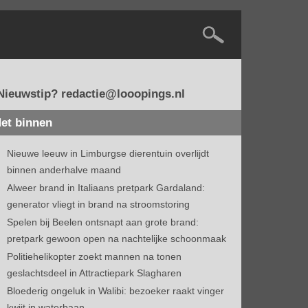
Nieuwstip? redactie@looopings.nl
et binnen
Nieuwe leeuw in Limburgse dierentuin overlijdt
binnen anderhalve maand
Alweer brand in Italiaans pretpark Gardaland:
generator vliegt in brand na stroomstoring
Spelen bij Beelen ontsnapt aan grote brand:
pretpark gewoon open na nachtelijke schoonmaak
Politiehelikopter zoekt mannen na tonen
geslachtsdeel in Attractiepark Slagharen
Bloederig ongeluk in Walibi: bezoeker raakt vinger
kwijt in waterbaan