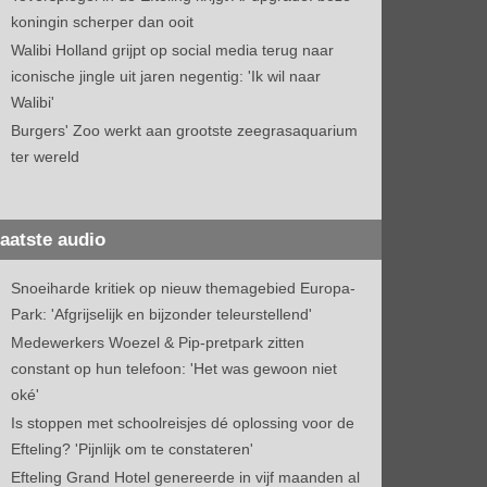
koningin scherper dan ooit
Walibi Holland grijpt op social media terug naar
iconische jingle uit jaren negentig: 'Ik wil naar
Walibi'
Burgers' Zoo werkt aan grootste zeegrasaquarium
ter wereld
aatste audio
Snoeiharde kritiek op nieuw themagebied Europa-
Park: 'Afgrijselijk en bijzonder teleurstellend'
Medewerkers Woezel & Pip-pretpark zitten
constant op hun telefoon: 'Het was gewoon niet
oké'
Is stoppen met schoolreisjes dé oplossing voor de
Efteling? 'Pijnlijk om te constateren'
Efteling Grand Hotel genereerde in vijf maanden al