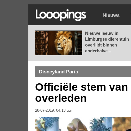
Nieuws
Nieuwe leeuw in
Limburgse dierentuin
overlijdt binnen
anderhalve...
Disneyland Paris
Officiële stem va
overleden
28-07-2019, 04.13 uur