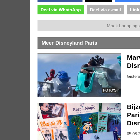
Deel via WhatsApp
Deel via e-mail
Link
Maak Looopings 
Meer Disneyland Paris
Marv
Dis
Gistere
FOTO'S
Bijz
Pari
Dis
05-08-2