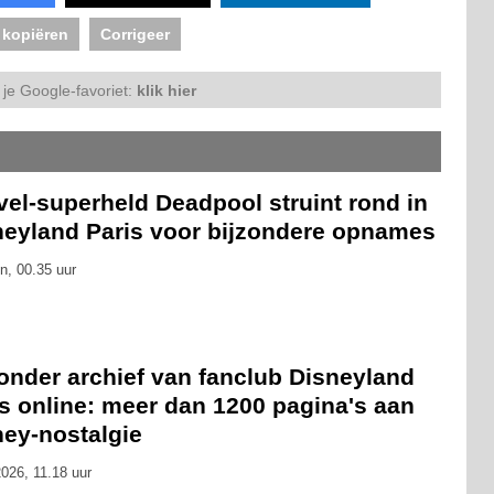
 kopiëren
Corrigeer
je Google-favoriet:
klik hier
el-superheld Deadpool struint rond in
neyland Paris voor bijzondere opnames
n, 00.35 uur
onder archief van fanclub Disneyland
s online: meer dan 1200 pagina's aan
ney-nostalgie
026, 11.18 uur