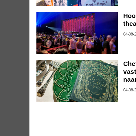
Hoo
thea
04-08-2
Che
vast
naa
04-08-2