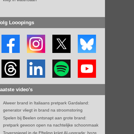
olg Looopings
aatste video's
Alweer brand in Italiaans pretpark Gardaland:
generator vliegt in brand na stroomstoring
Spelen bij Beelen ontsnapt aan grote brand:
pretpark gewoon open na nachtelijke schoonmaak
Toverspiegel in de Efteling krijgt AI-upgrade: boze