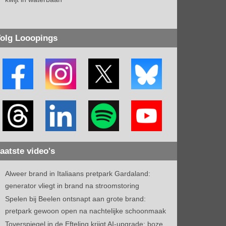
olg Looopings
aatste video's
Alweer brand in Italiaans pretpark Gardaland:
generator vliegt in brand na stroomstoring
Spelen bij Beelen ontsnapt aan grote brand:
pretpark gewoon open na nachtelijke schoonmaak
Toverspiegel in de Efteling krijgt AI-upgrade: boze