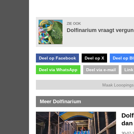
ZIE OOK
Dolfinarium vraagt vergun
Deel op Facebook
Deel op X
Deel op B
Deel via WhatsApp
Deel via e-mail
Link
Maak Looopings 
Meer Dolfinarium
Dolf
dan 
30-07-2