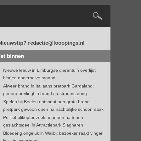
Nieuwstip? redactie@looopings.nl
et binnen
Nieuwe leeuw in Limburgse dierentuin overlijdt
binnen anderhalve maand
Alweer brand in Italiaans pretpark Gardaland:
generator vliegt in brand na stroomstoring
Spelen bij Beelen ontsnapt aan grote brand:
pretpark gewoon open na nachtelijke schoonmaak
Politiehelikopter zoekt mannen na tonen
geslachtsdeel in Attractiepark Slagharen
Bloederig ongeluk in Walibi: bezoeker raakt vinger
kwijt in waterbaan