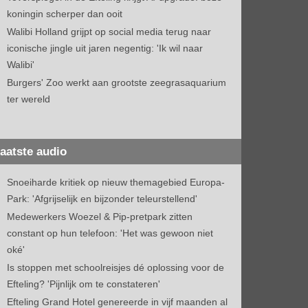
koningin scherper dan ooit
Walibi Holland grijpt op social media terug naar
iconische jingle uit jaren negentig: 'Ik wil naar
Walibi'
Burgers' Zoo werkt aan grootste zeegrasaquarium
ter wereld
aatste audio
Snoeiharde kritiek op nieuw themagebied Europa-
Park: 'Afgrijselijk en bijzonder teleurstellend'
Medewerkers Woezel & Pip-pretpark zitten
constant op hun telefoon: 'Het was gewoon niet
oké'
Is stoppen met schoolreisjes dé oplossing voor de
Efteling? 'Pijnlijk om te constateren'
Efteling Grand Hotel genereerde in vijf maanden al