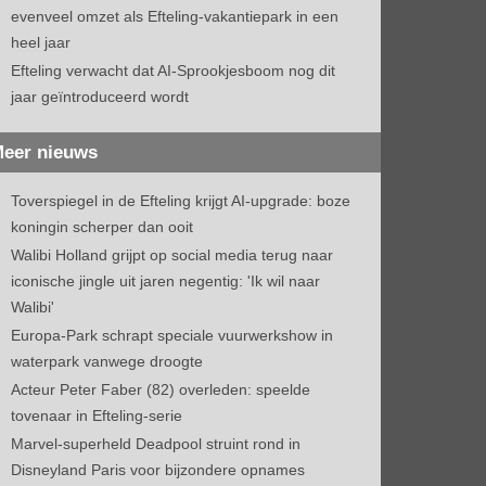
evenveel omzet als Efteling-vakantiepark in een
heel jaar
Efteling verwacht dat AI-Sprookjesboom nog dit
jaar geïntroduceerd wordt
eer nieuws
Toverspiegel in de Efteling krijgt AI-upgrade: boze
koningin scherper dan ooit
Walibi Holland grijpt op social media terug naar
iconische jingle uit jaren negentig: 'Ik wil naar
Walibi'
Europa-Park schrapt speciale vuurwerkshow in
waterpark vanwege droogte
Acteur Peter Faber (82) overleden: speelde
tovenaar in Efteling-serie
Marvel-superheld Deadpool struint rond in
Disneyland Paris voor bijzondere opnames