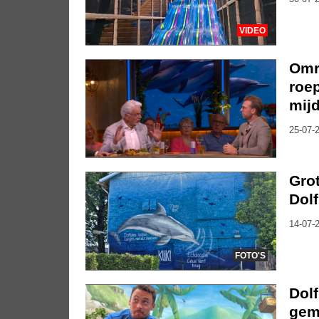
VIDEO
Omr
roe
mijd
25-07-2
Gro
Dolf
14-07-2
FOTO'S
Dol
geme