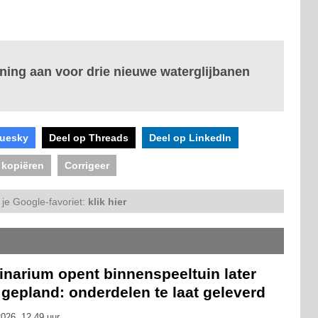
ning aan voor drie nieuwe waterglijbanen
luesky
Deel op Threads
Deel op LinkedIn
 kopiëren
Corrigeer
je Google-favoriet:
klik hier
inarium opent binnenspeeltuin later
gepland: onderdelen te laat geleverd
026, 12.49 uur