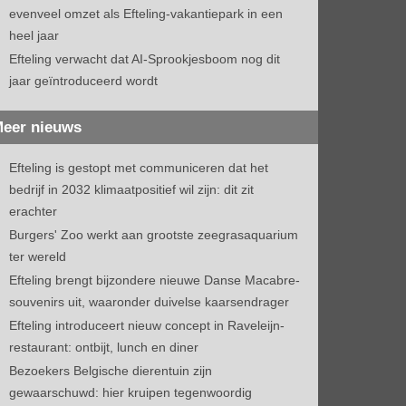
evenveel omzet als Efteling-vakantiepark in een
heel jaar
Efteling verwacht dat AI-Sprookjesboom nog dit
jaar geïntroduceerd wordt
eer nieuws
Efteling is gestopt met communiceren dat het
bedrijf in 2032 klimaatpositief wil zijn: dit zit
erachter
Burgers' Zoo werkt aan grootste zeegrasaquarium
ter wereld
Efteling brengt bijzondere nieuwe Danse Macabre-
souvenirs uit, waaronder duivelse kaarsendrager
Efteling introduceert nieuw concept in Raveleijn-
restaurant: ontbijt, lunch en diner
Bezoekers Belgische dierentuin zijn
gewaarschuwd: hier kruipen tegenwoordig