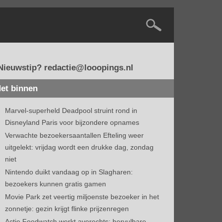
Nieuwstip? redactie@looopings.nl
et binnen
Marvel-superheld Deadpool struint rond in
Disneyland Paris voor bijzondere opnames
Verwachte bezoekersaantallen Efteling weer
uitgelekt: vrijdag wordt een drukke dag, zondag
niet
Nintendo duikt vandaag op in Slagharen:
bezoekers kunnen gratis gamen
Movie Park zet veertig miljoenste bezoeker in het
zonnetje: gezin krijgt flinke prijzenregen
Actie Foodwatch werkt averechts: hervulbare