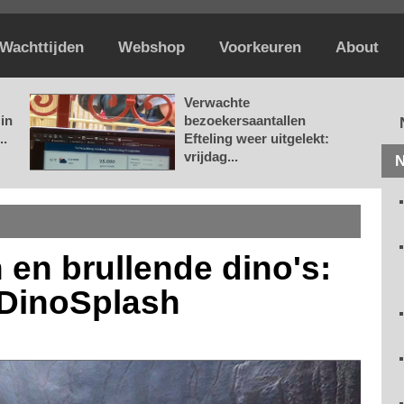
Wachttijden
Webshop
Voorkeuren
About
Verwachte
in
bezoekersaantallen
..
Efteling weer uitgelekt:
vrijdag...
N
en brullende dino's:
 DinoSplash