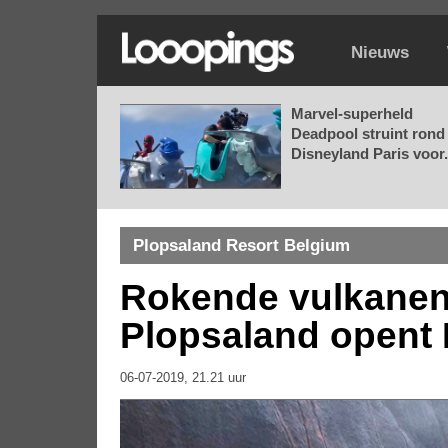
Nieuws
Marvel-superheld
Deadpool struint rond 
Disneyland Paris voor.
Plopsaland Resort Belgium
Rokende vulkanen 
Plopsaland opent
06-07-2019, 21.21 uur