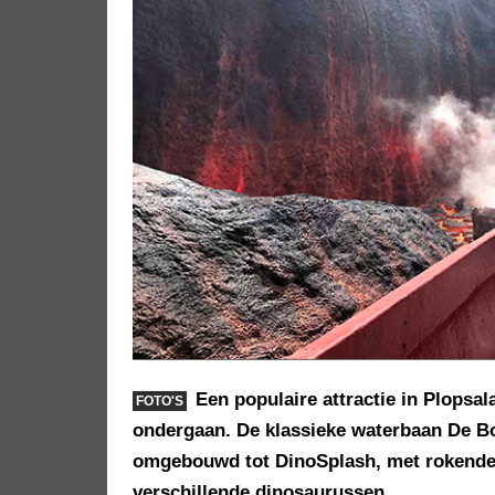
Een populaire attractie in Plops
FOTO'S
ondergaan. De klassieke waterbaan De 
omgebouwd tot DinoSplash, met rokende 
verschillende dinosaurussen.