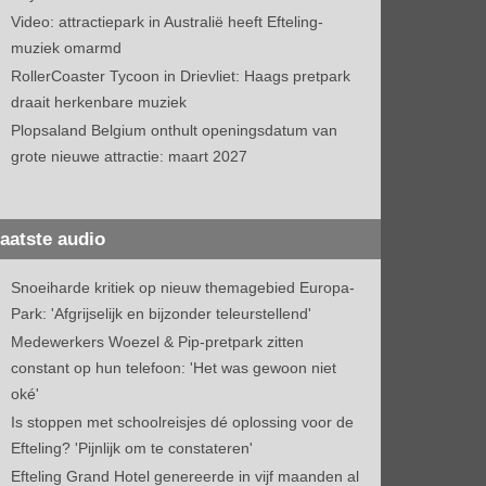
Video: attractiepark in Australië heeft Efteling-
muziek omarmd
RollerCoaster Tycoon in Drievliet: Haags pretpark
draait herkenbare muziek
Plopsaland Belgium onthult openingsdatum van
grote nieuwe attractie: maart 2027
aatste audio
Snoeiharde kritiek op nieuw themagebied Europa-
Park: 'Afgrijselijk en bijzonder teleurstellend'
Medewerkers Woezel & Pip-pretpark zitten
constant op hun telefoon: 'Het was gewoon niet
oké'
Is stoppen met schoolreisjes dé oplossing voor de
Efteling? 'Pijnlijk om te constateren'
Efteling Grand Hotel genereerde in vijf maanden al